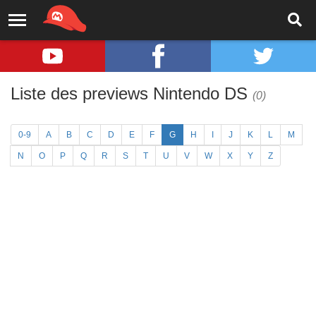
Liste des previews Nintendo DS
(0)
0-9
A
B
C
D
E
F
G
H
I
J
K
L
M
N
O
P
Q
R
S
T
U
V
W
X
Y
Z