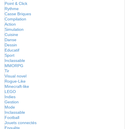
Point & Click
Rythme
Casse Briques
Compilation
Action
Simulation
Cuisine
Danse
Dessin
Educatif
Sport
Inclassable
MMORPG
Tir
Visual novel
Rogue-Like
Minecraft-like
LEGO
Indies
Gestion
Mode
Inclassable
Football
Jouets connectés
Enquête