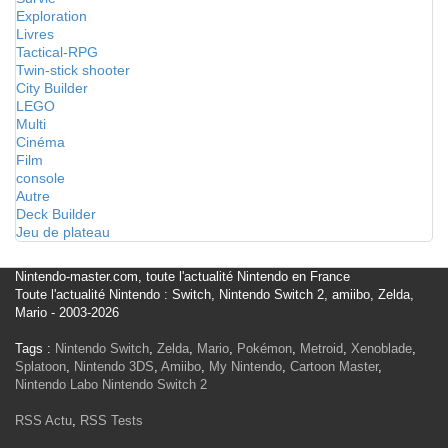
Exploration
Livres
Tactical-RPG
Twin-stick shooter
City Builder
LEGO
Multi
Cinéma
Film
console
Autre
Deck Builder
Jeu de plateau
Nintendo-master.com, toute l'actualité Nintendo en France
Toute l'actualité Nintendo : Switch, Nintendo Switch 2, amiibo, Zelda,
Mario - 2003-2026
Tags :
Nintendo Switch
,
Zelda
,
Mario
,
Pokémon
,
Metroid
,
Xenoblade
,
Splatoon
,
Nintendo 3DS
,
Amiibo
,
My Nintendo
,
Cartoon Master
,
Nintendo Labo
Nintendo Switch 2
RSS Actu
,
RSS Tests