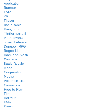
Application
Rumeur
Livre
VR
Flipper
Bac à sable
Rainy Frog
Thriller narratif
Metroidvania
Tower Defense
Dungeon RPG
Rogue-Lite
Hack-and-Slash
Cascade
Battle Royale
Moba
Coopération
Mecha
Pokémon-Like
Casse-tête
Free-to-Play
Film
Horreur
FMV
Survie