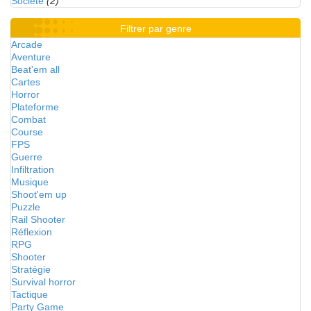
Société
(2)
Filtrer par genre
Arcade
Aventure
Beat'em all
Cartes
Horror
Plateforme
Combat
Course
FPS
Guerre
Infiltration
Musique
Shoot'em up
Puzzle
Rail Shooter
Réflexion
RPG
Shooter
Stratégie
Survival horror
Tactique
Party Game