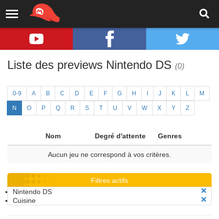
Liste des previews Nintendo DS
(0)
0-9
A
B
C
D
E
F
G
H
I
J
K
L
M
N
O
P
Q
R
S
T
U
V
W
X
Y
Z
Nom
Degré d'attente
Genres
Aucun jeu ne correspond à vos critères.
Filtres actifs
Nintendo DS
Cuisine