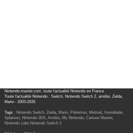
Nintendo-master.com, toute l'actualité Nintendo en France
Toute l'actualité Nintendo : Switch, Nintendo Switch 2, amiibo, Zelda,
Mario - 2003-2026
Tags :
Nintendo Switch
,
Zelda
,
Mario
,
Pokémon
,
Metroid
,
Xenoblade
,
Splatoon
,
Nintendo 3DS
,
Amiibo
,
My Nintendo
,
Cartoon Master
,
Nintendo Labo
Nintendo Switch 2