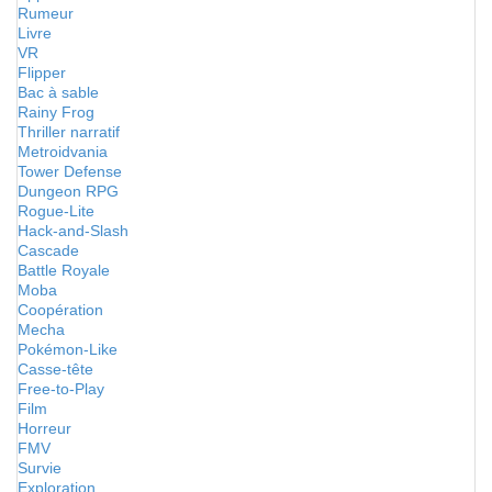
Rumeur
Livre
VR
Flipper
Bac à sable
Rainy Frog
Thriller narratif
Metroidvania
Tower Defense
Dungeon RPG
Rogue-Lite
Hack-and-Slash
Cascade
Battle Royale
Moba
Coopération
Mecha
Pokémon-Like
Casse-tête
Free-to-Play
Film
Horreur
FMV
Survie
Exploration