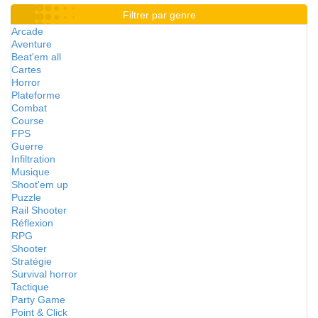
Filtrer par genre
Arcade
Aventure
Beat'em all
Cartes
Horror
Plateforme
Combat
Course
FPS
Guerre
Infiltration
Musique
Shoot'em up
Puzzle
Rail Shooter
Réflexion
RPG
Shooter
Stratégie
Survival horror
Tactique
Party Game
Point & Click