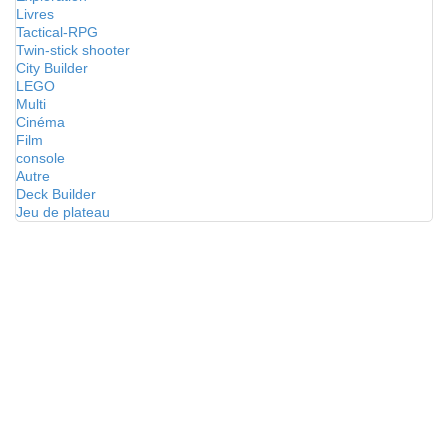
Livres
Tactical-RPG
Twin-stick shooter
City Builder
LEGO
Multi
Cinéma
Film
console
Autre
Deck Builder
Jeu de plateau