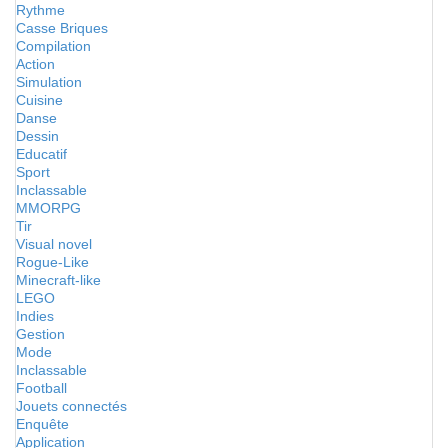
Rythme
Casse Briques
Compilation
Action
Simulation
Cuisine
Danse
Dessin
Educatif
Sport
Inclassable
MMORPG
Tir
Visual novel
Rogue-Like
Minecraft-like
LEGO
Indies
Gestion
Mode
Inclassable
Football
Jouets connectés
Enquête
Application