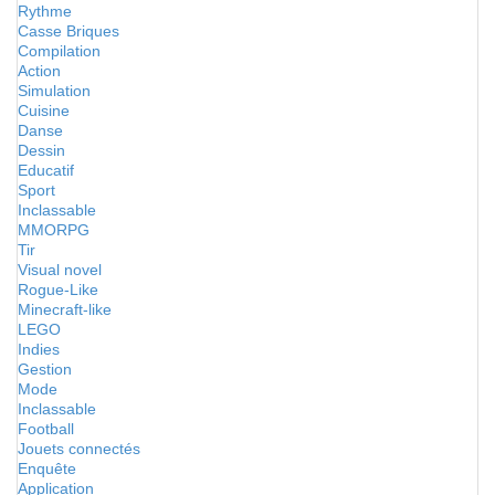
Rythme
Casse Briques
Compilation
Action
Simulation
Cuisine
Danse
Dessin
Educatif
Sport
Inclassable
MMORPG
Tir
Visual novel
Rogue-Like
Minecraft-like
LEGO
Indies
Gestion
Mode
Inclassable
Football
Jouets connectés
Enquête
Application