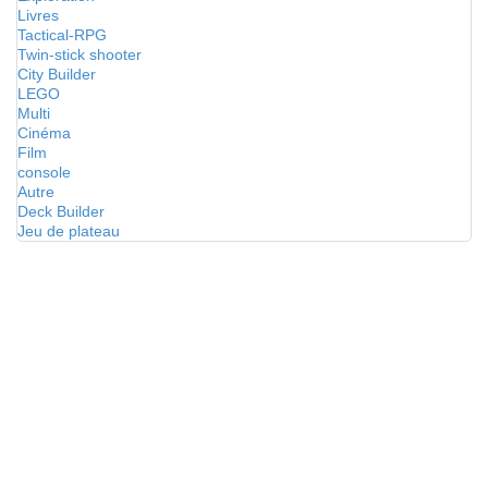
Livres
Tactical-RPG
Twin-stick shooter
City Builder
LEGO
Multi
Cinéma
Film
console
Autre
Deck Builder
Jeu de plateau