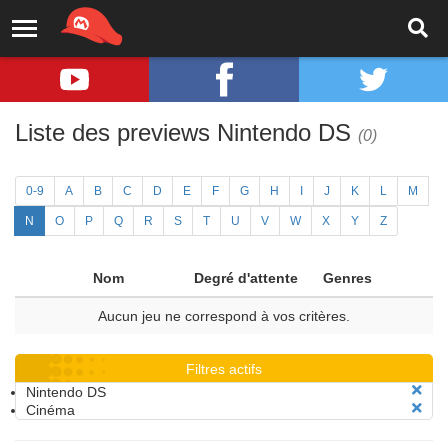
Liste des previews Nintendo DS
(0)
0-9
A
B
C
D
E
F
G
H
I
J
K
L
M
N
O
P
Q
R
S
T
U
V
W
X
Y
Z
Nom
Degré d'attente
Genres
Aucun jeu ne correspond à vos critères.
Filtres actifs
Nintendo DS
Cinéma