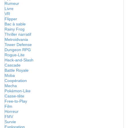
Rumeur
Livre
VR
Flipper
Bac à sable
Rainy Frog
Thriller narratif
Metroidvania
Tower Defense
Dungeon RPG
Rogue-Lite
Hack-and-Slash
Cascade
Battle Royale
Moba
Coopération
Mecha
Pokémon-Like
Casse-tête
Free-to-Play
Film
Horreur
FMV
Survie
Exploration