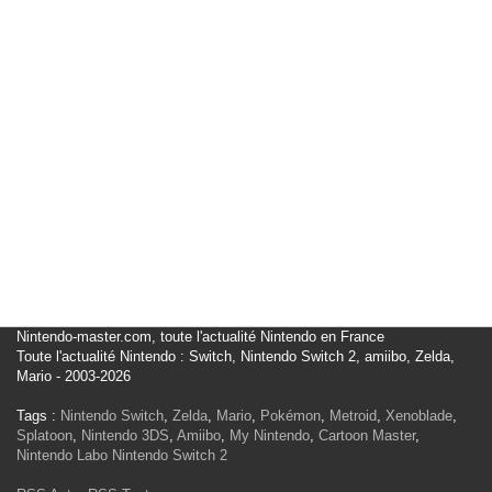
Nintendo-master.com, toute l'actualité Nintendo en France
Toute l'actualité Nintendo : Switch, Nintendo Switch 2, amiibo, Zelda,
Mario - 2003-2026
Tags :
Nintendo Switch
,
Zelda
,
Mario
,
Pokémon
,
Metroid
,
Xenoblade
,
Splatoon
,
Nintendo 3DS
,
Amiibo
,
My Nintendo
,
Cartoon Master
,
Nintendo Labo
Nintendo Switch 2