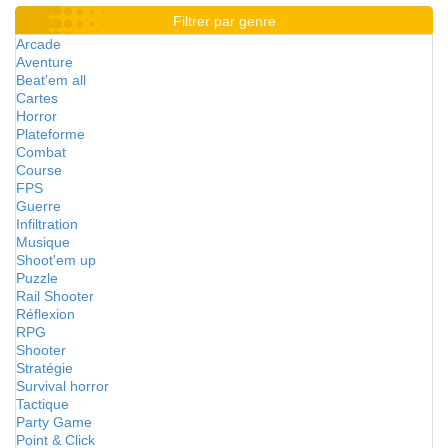
Filtrer par genre
Arcade
Aventure
Beat'em all
Cartes
Horror
Plateforme
Combat
Course
FPS
Guerre
Infiltration
Musique
Shoot'em up
Puzzle
Rail Shooter
Réflexion
RPG
Shooter
Stratégie
Survival horror
Tactique
Party Game
Point & Click