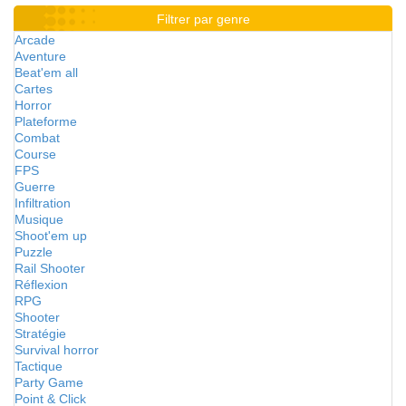
Filtrer par genre
Arcade
Aventure
Beat'em all
Cartes
Horror
Plateforme
Combat
Course
FPS
Guerre
Infiltration
Musique
Shoot'em up
Puzzle
Rail Shooter
Réflexion
RPG
Shooter
Stratégie
Survival horror
Tactique
Party Game
Point & Click