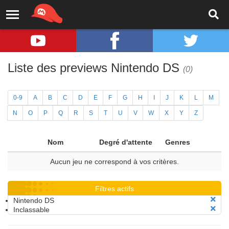
Liste des previews Nintendo DS
(0)
0-9
A
B
C
D
E
F
G
H
I
J
K
L
M
N
O
P
Q
R
S
T
U
V
W
X
Y
Z
Nom
Degré d'attente
Genres
Aucun jeu ne correspond à vos critères.
Filtres actifs
Nintendo DS
Inclassable