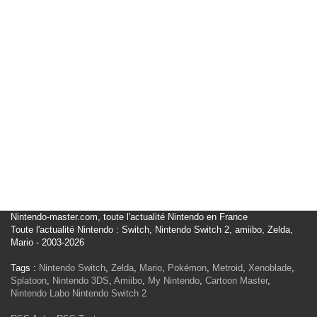
Nintendo-master.com, toute l'actualité Nintendo en France
Toute l'actualité Nintendo : Switch, Nintendo Switch 2, amiibo, Zelda,
Mario - 2003-2026
Tags :
Nintendo Switch
,
Zelda
,
Mario
,
Pokémon
,
Metroid
,
Xenoblade
,
Splatoon
,
Nintendo 3DS
,
Amiibo
,
My Nintendo
,
Cartoon Master
,
Nintendo Labo
Nintendo Switch 2