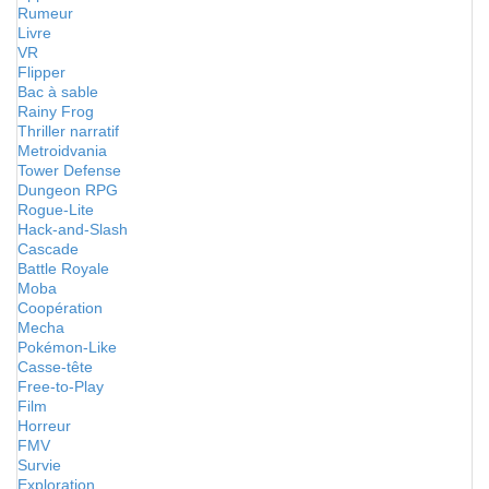
Rumeur
Livre
VR
Flipper
Bac à sable
Rainy Frog
Thriller narratif
Metroidvania
Tower Defense
Dungeon RPG
Rogue-Lite
Hack-and-Slash
Cascade
Battle Royale
Moba
Coopération
Mecha
Pokémon-Like
Casse-tête
Free-to-Play
Film
Horreur
FMV
Survie
Exploration