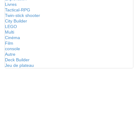
Livres
Tactical-RPG
Twin-stick shooter
City Builder
LEGO
Multi
Cinéma
Film
console
Autre
Deck Builder
Jeu de plateau