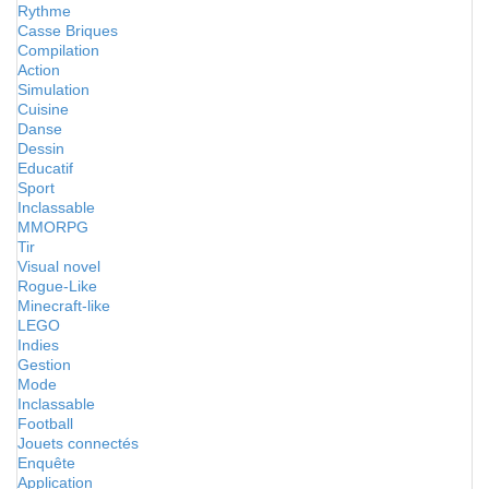
Rythme
Casse Briques
Compilation
Action
Simulation
Cuisine
Danse
Dessin
Educatif
Sport
Inclassable
MMORPG
Tir
Visual novel
Rogue-Like
Minecraft-like
LEGO
Indies
Gestion
Mode
Inclassable
Football
Jouets connectés
Enquête
Application