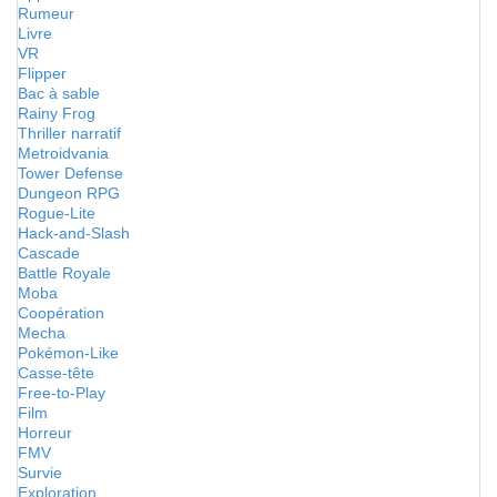
Rumeur
Livre
VR
Flipper
Bac à sable
Rainy Frog
Thriller narratif
Metroidvania
Tower Defense
Dungeon RPG
Rogue-Lite
Hack-and-Slash
Cascade
Battle Royale
Moba
Coopération
Mecha
Pokémon-Like
Casse-tête
Free-to-Play
Film
Horreur
FMV
Survie
Exploration