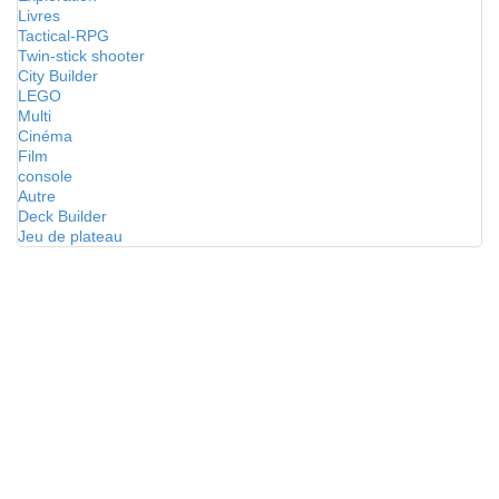
Livres
Tactical-RPG
Twin-stick shooter
City Builder
LEGO
Multi
Cinéma
Film
console
Autre
Deck Builder
Jeu de plateau