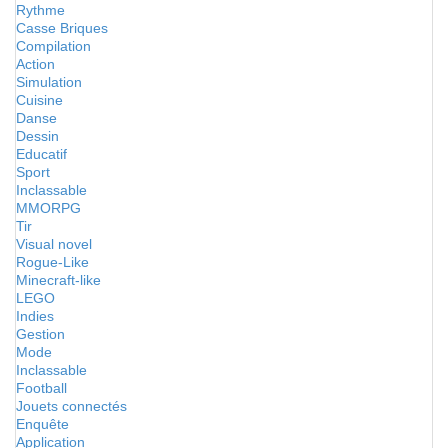
Rythme
Casse Briques
Compilation
Action
Simulation
Cuisine
Danse
Dessin
Educatif
Sport
Inclassable
MMORPG
Tir
Visual novel
Rogue-Like
Minecraft-like
LEGO
Indies
Gestion
Mode
Inclassable
Football
Jouets connectés
Enquête
Application