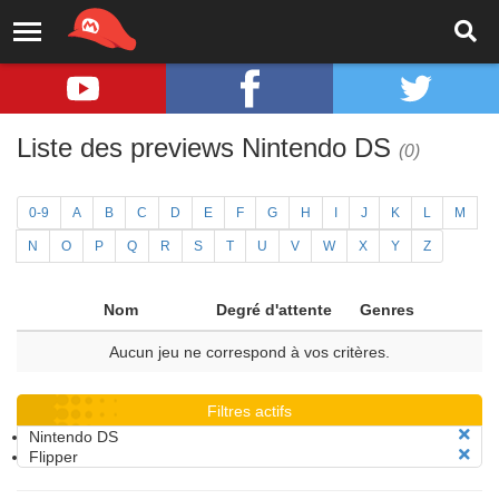
Liste des previews Nintendo DS
(0)
0-9
A
B
C
D
E
F
G
H
I
J
K
L
M
N
O
P
Q
R
S
T
U
V
W
X
Y
Z
Nom
Degré d'attente
Genres
Aucun jeu ne correspond à vos critères.
Filtres actifs
Nintendo DS
Flipper