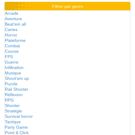
Filtrer par genre
Arcade
Aventure
Beat'em all
Cartes
Horror
Plateforme
Combat
Course
FPS
Guerre
Infiltration
Musique
Shoot'em up
Puzzle
Rail Shooter
Réflexion
RPG
Shooter
Stratégie
Survival horror
Tactique
Party Game
Point & Click