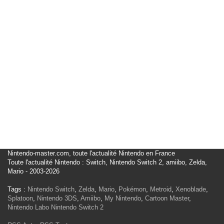
Nintendo-master.com, toute l'actualité Nintendo en France
Toute l'actualité Nintendo : Switch, Nintendo Switch 2, amiibo, Zelda,
Mario - 2003-2026
Tags :
Nintendo Switch
,
Zelda
,
Mario
,
Pokémon
,
Metroid
,
Xenoblade
,
Splatoon
,
Nintendo 3DS
,
Amiibo
,
My Nintendo
,
Cartoon Master
,
Nintendo Labo
Nintendo Switch 2