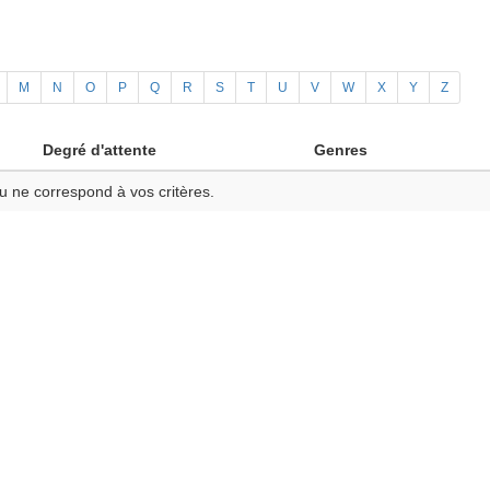
M
N
O
P
Q
R
S
T
U
V
W
X
Y
Z
Degré d'attente
Genres
u ne correspond à vos critères.