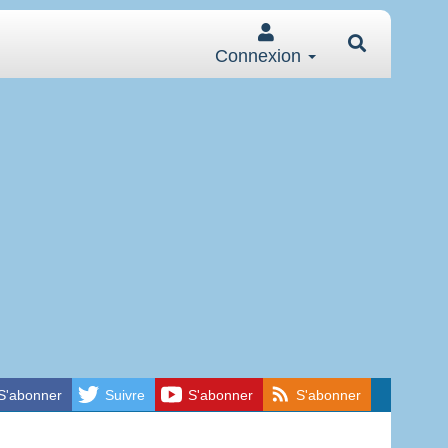
Connexion
S'abonner
Suivre
S'abonner
S'abonner