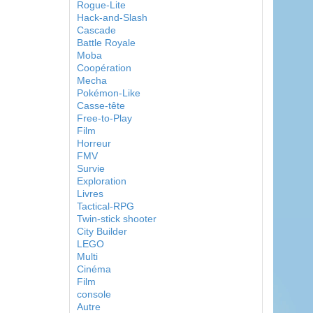
Rogue-Lite
Hack-and-Slash
Cascade
Battle Royale
Moba
Coopération
Mecha
Pokémon-Like
Casse-tête
Free-to-Play
Film
Horreur
FMV
Survie
Exploration
Livres
Tactical-RPG
Twin-stick shooter
City Builder
LEGO
Multi
Cinéma
Film
console
Autre