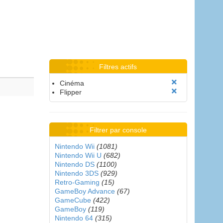
Filtres actifs
Cinéma
Flipper
Filtrer par console
Nintendo Wii
(1081)
Nintendo Wii U
(682)
Nintendo DS
(1100)
Nintendo 3DS
(929)
Retro-Gaming
(15)
GameBoy Advance
(67)
GameCube
(422)
GameBoy
(119)
Nintendo 64
(315)