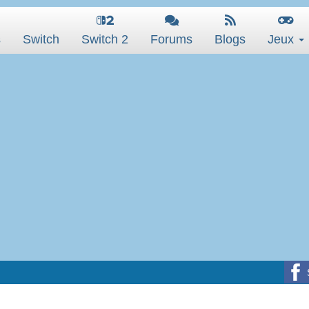
s
Switch
Switch 2
Forums
Blogs
Jeux