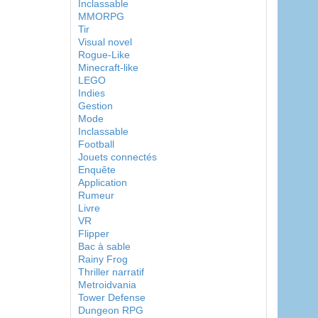
Inclassable
MMORPG
Tir
Visual novel
Rogue-Like
Minecraft-like
LEGO
Indies
Gestion
Mode
Inclassable
Football
Jouets connectés
Enquête
Application
Rumeur
Livre
VR
Flipper
Bac à sable
Rainy Frog
Thriller narratif
Metroidvania
Tower Defense
Dungeon RPG