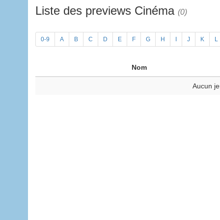
Liste des previews Cinéma
(0)
0-9
A
B
C
D
E
F
G
H
I
J
K
L
Nom
Aucun je