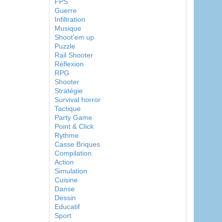
FPS
Guerre
Infiltration
Musique
Shoot'em up
Puzzle
Rail Shooter
Réflexion
RPG
Shooter
Stratégie
Survival horror
Tactique
Party Game
Point & Click
Rythme
Casse Briques
Compilation
Action
Simulation
Cuisine
Danse
Dessin
Educatif
Sport