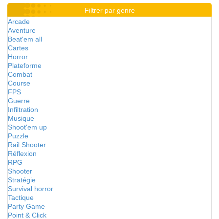
Filtrer par genre
Arcade
Aventure
Beat'em all
Cartes
Horror
Plateforme
Combat
Course
FPS
Guerre
Infiltration
Musique
Shoot'em up
Puzzle
Rail Shooter
Réflexion
RPG
Shooter
Stratégie
Survival horror
Tactique
Party Game
Point & Click