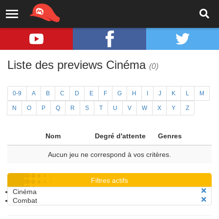
Liste des previews Cinéma
(0)
0-9
A
B
C
D
E
F
G
H
I
J
K
L
M
N
O
P
Q
R
S
T
U
V
W
X
Y
Z
Nom
Degré d'attente
Genres
Aucun jeu ne correspond à vos critères.
Filtres actifs
Cinéma
Combat