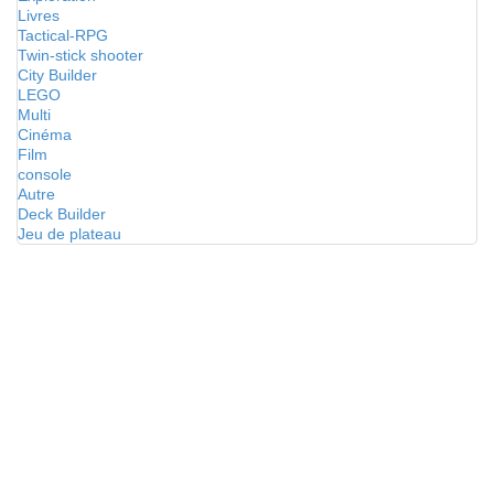
Livres
Tactical-RPG
Twin-stick shooter
City Builder
LEGO
Multi
Cinéma
Film
console
Autre
Deck Builder
Jeu de plateau