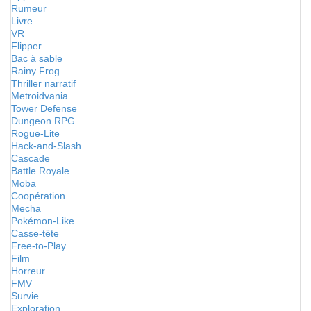
Rumeur
Livre
VR
Flipper
Bac à sable
Rainy Frog
Thriller narratif
Metroidvania
Tower Defense
Dungeon RPG
Rogue-Lite
Hack-and-Slash
Cascade
Battle Royale
Moba
Coopération
Mecha
Pokémon-Like
Casse-tête
Free-to-Play
Film
Horreur
FMV
Survie
Exploration