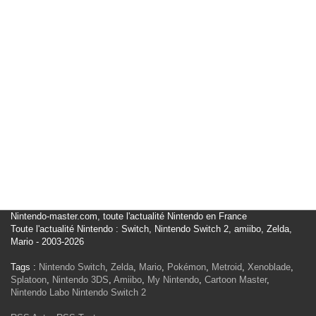
Nintendo-master.com, toute l'actualité Nintendo en France
Toute l'actualité Nintendo : Switch, Nintendo Switch 2, amiibo, Zelda,
Mario - 2003-2026
Tags :
Nintendo Switch
,
Zelda
,
Mario
,
Pokémon
,
Metroid
,
Xenoblade
,
Splatoon
,
Nintendo 3DS
,
Amiibo
,
My Nintendo
,
Cartoon Master
,
Nintendo Labo
Nintendo Switch 2