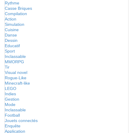
Rythme
Casse Briques
Compilation
Action
Simulation
Cuisine
Danse
Dessin
Educatif
Sport
Inclassable
MMORPG
Tir
Visual novel
Rogue-Like
Minecraft-like
LEGO
Indies
Gestion
Mode
Inclassable
Football
Jouets connectés
Enquête
Application