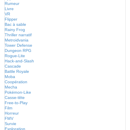
Rumeur
Livre
VR
Flipper
Bac à sable
Rainy Frog
Thriller narratif
Metroidvania
Tower Defense
Dungeon RPG
Rogue-Lite
Hack-and-Slash
Cascade
Battle Royale
Moba
Coopération
Mecha
Pokémon-Like
Casse-tête
Free-to-Play
Film
Horreur
FMV
Survie
Exploration