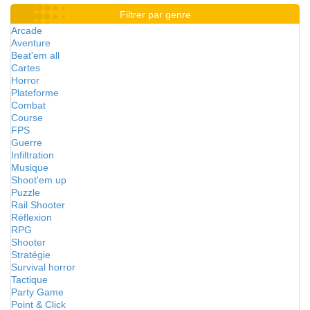
Filtrer par genre
Arcade
Aventure
Beat'em all
Cartes
Horror
Plateforme
Combat
Course
FPS
Guerre
Infiltration
Musique
Shoot'em up
Puzzle
Rail Shooter
Réflexion
RPG
Shooter
Stratégie
Survival horror
Tactique
Party Game
Point & Click