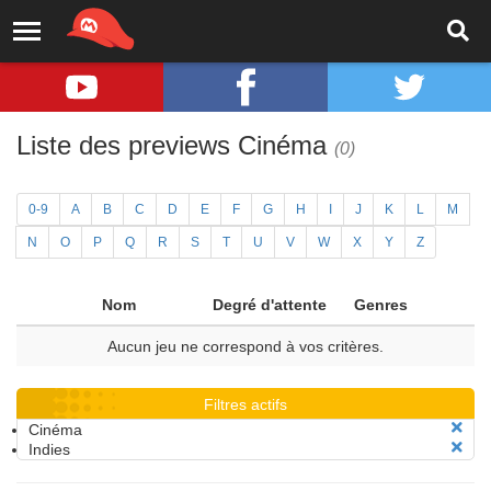
Liste des previews Cinéma
(0)
0-9
A
B
C
D
E
F
G
H
I
J
K
L
M
N
O
P
Q
R
S
T
U
V
W
X
Y
Z
Nom
Degré d'attente
Genres
Aucun jeu ne correspond à vos critères.
Filtres actifs
Cinéma
Indies