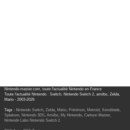
Nintendo-master.com, toute l'actualité Nintendo en France
Toute l'actualité Nintendo : Switch, Nintendo Switch 2, amiibo, Zelda,
Mario - 2003-2026
Tags :
Nintendo Switch
,
Zelda
,
Mario
,
Pokémon
,
Metroid
,
Xenoblade
,
Splatoon
,
Nintendo 3DS
,
Amiibo
,
My Nintendo
,
Cartoon Master
,
Nintendo Labo
Nintendo Switch 2