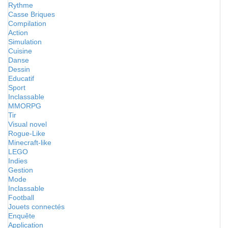
Rythme
Casse Briques
Compilation
Action
Simulation
Cuisine
Danse
Dessin
Educatif
Sport
Inclassable
MMORPG
Tir
Visual novel
Rogue-Like
Minecraft-like
LEGO
Indies
Gestion
Mode
Inclassable
Football
Jouets connectés
Enquête
Application