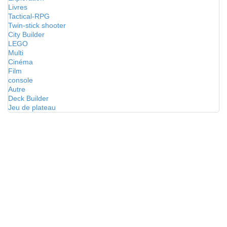
Livres
Tactical-RPG
Twin-stick shooter
City Builder
LEGO
Multi
Cinéma
Film
console
Autre
Deck Builder
Jeu de plateau