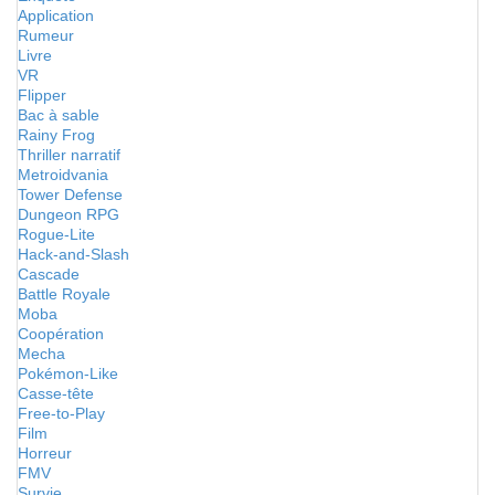
Application
Rumeur
Livre
VR
Flipper
Bac à sable
Rainy Frog
Thriller narratif
Metroidvania
Tower Defense
Dungeon RPG
Rogue-Lite
Hack-and-Slash
Cascade
Battle Royale
Moba
Coopération
Mecha
Pokémon-Like
Casse-tête
Free-to-Play
Film
Horreur
FMV
Survie