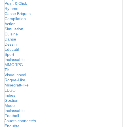
Point & Click
Rythme
Casse Briques
Compilation
Action
Simulation
Cuisine
Danse
Dessin
Educatif
Sport
Inclassable
MMORPG
Tir
Visual novel
Rogue-Like
Minecraft-like
LEGO
Indies
Gestion
Mode
Inclassable
Football
Jouets connectés
Enquête