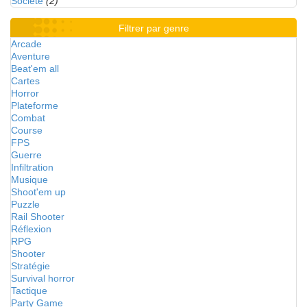
Société
(2)
Filtrer par genre
Arcade
Aventure
Beat'em all
Cartes
Horror
Plateforme
Combat
Course
FPS
Guerre
Infiltration
Musique
Shoot'em up
Puzzle
Rail Shooter
Réflexion
RPG
Shooter
Stratégie
Survival horror
Tactique
Party Game