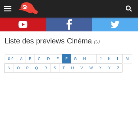
Liste des previews Cinéma
(0)
0-9
A
B
C
D
E
F
G
H
I
J
K
L
M
N
O
P
Q
R
S
T
U
V
W
X
Y
Z