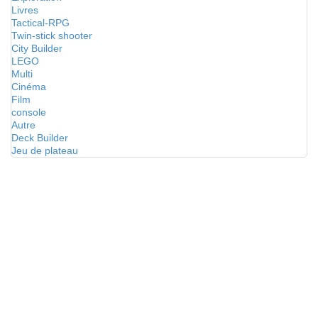
Livres
Tactical-RPG
Twin-stick shooter
City Builder
LEGO
Multi
Cinéma
Film
console
Autre
Deck Builder
Jeu de plateau