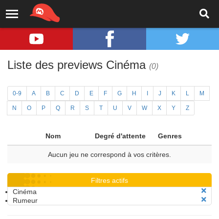
Liste des previews Cinéma
(0)
0-9
A
B
C
D
E
F
G
H
I
J
K
L
M
N
O
P
Q
R
S
T
U
V
W
X
Y
Z
Nom
Degré d'attente
Genres
Aucun jeu ne correspond à vos critères.
Filtres actifs
Cinéma
Rumeur