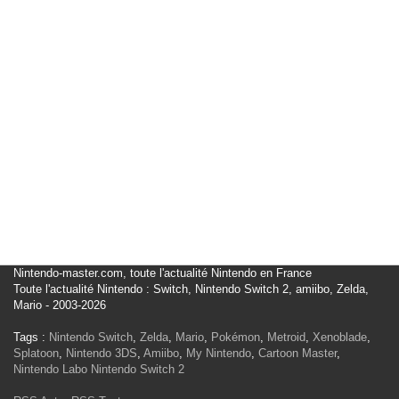
Nintendo-master.com, toute l'actualité Nintendo en France
Toute l'actualité Nintendo : Switch, Nintendo Switch 2, amiibo, Zelda,
Mario - 2003-2026
Tags :
Nintendo Switch
,
Zelda
,
Mario
,
Pokémon
,
Metroid
,
Xenoblade
,
Splatoon
,
Nintendo 3DS
,
Amiibo
,
My Nintendo
,
Cartoon Master
,
Nintendo Labo
Nintendo Switch 2