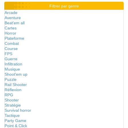
Filtrer par genre
Arcade
Aventure
Beat'em all
Cartes
Horror
Plateforme
Combat
Course
FPS
Guerre
Infiltration
Musique
Shoot'em up
Puzzle
Rail Shooter
Réflexion
RPG
Shooter
Stratégie
Survival horror
Tactique
Party Game
Point & Click