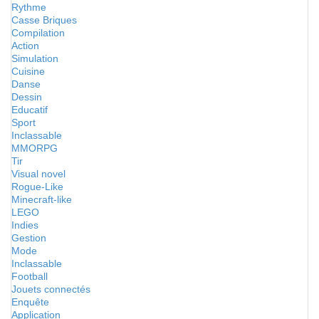
Rythme
Casse Briques
Compilation
Action
Simulation
Cuisine
Danse
Dessin
Educatif
Sport
Inclassable
MMORPG
Tir
Visual novel
Rogue-Like
Minecraft-like
LEGO
Indies
Gestion
Mode
Inclassable
Football
Jouets connectés
Enquête
Application