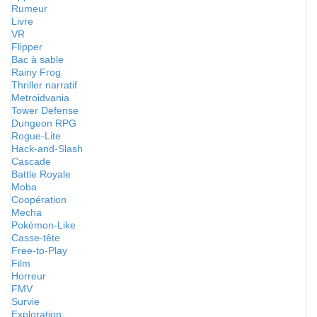
Rumeur
Livre
VR
Flipper
Bac à sable
Rainy Frog
Thriller narratif
Metroidvania
Tower Defense
Dungeon RPG
Rogue-Lite
Hack-and-Slash
Cascade
Battle Royale
Moba
Coopération
Mecha
Pokémon-Like
Casse-tête
Free-to-Play
Film
Horreur
FMV
Survie
Exploration