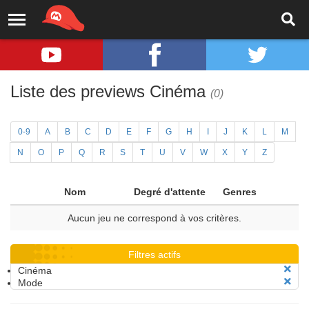
Liste des previews Cinéma
(0)
0-9
A
B
C
D
E
F
G
H
I
J
K
L
M
N
O
P
Q
R
S
T
U
V
W
X
Y
Z
Nom
Degré d'attente
Genres
Aucun jeu ne correspond à vos critères.
Filtres actifs
Cinéma
Mode