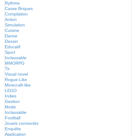
Rythme
Casse Briques
Compilation
Action
Simulation
Cuisine
Danse
Dessin
Educatif
Sport
Inclassable
MMORPG
Tir
Visual novel
Rogue-Like
Minecraft-like
LEGO
Indies
Gestion
Mode
Inclassable
Football
Jouets connectés
Enquête
Application