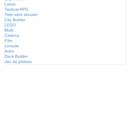
Livres
Tactical-RPG
Twin-stick shooter
City Builder
LEGO
Multi
Cinéma
Film
console
Autre
Deck Builder
Jeu de plateau