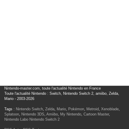
Nintendo-master.com, toute l'actualité Nintendo en France
Toute l'actualité Nintendo : Switch, Nintendo Switch 2, amiibo, Zelda,
Mario - 2003-2026
Tags :
Nintendo Switch
,
Zelda
,
Mario
,
Pokémon
,
Metroid
,
Xenoblade
,
Splatoon
,
Nintendo 3DS
,
Amiibo
,
My Nintendo
,
Cartoon Master
,
Nintendo Labo
Nintendo Switch 2