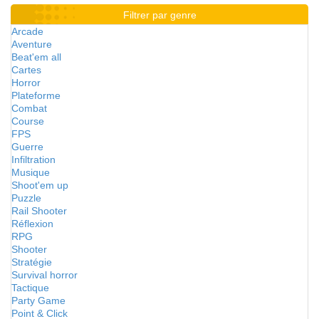
Filtrer par genre
Arcade
Aventure
Beat'em all
Cartes
Horror
Plateforme
Combat
Course
FPS
Guerre
Infiltration
Musique
Shoot'em up
Puzzle
Rail Shooter
Réflexion
RPG
Shooter
Stratégie
Survival horror
Tactique
Party Game
Point & Click