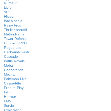
Rumeur
Livre
VR
Flipper
Bac à sable
Rainy Frog
Thriller narratif
Metroidvania
Tower Defense
Dungeon RPG
Rogue-Lite
Hack-and-Slash
Cascade
Battle Royale
Moba
Coopération
Mecha
Pokémon-Like
Casse-tête
Free-to-Play
Film
Horreur
FMV
Survie
Exploration