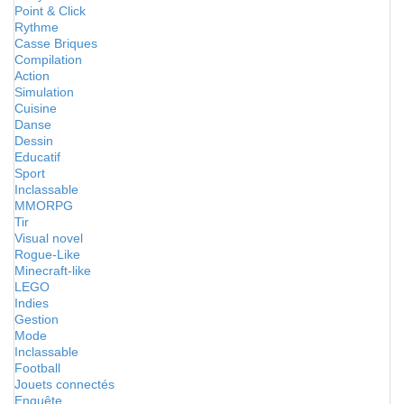
Point & Click
Rythme
Casse Briques
Compilation
Action
Simulation
Cuisine
Danse
Dessin
Educatif
Sport
Inclassable
MMORPG
Tir
Visual novel
Rogue-Like
Minecraft-like
LEGO
Indies
Gestion
Mode
Inclassable
Football
Jouets connectés
Enquête