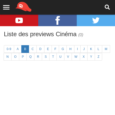
Liste des previews Cinéma
(0)
0-9
A
B
C
D
E
F
G
H
I
J
K
L
M
N
O
P
Q
R
S
T
U
V
W
X
Y
Z