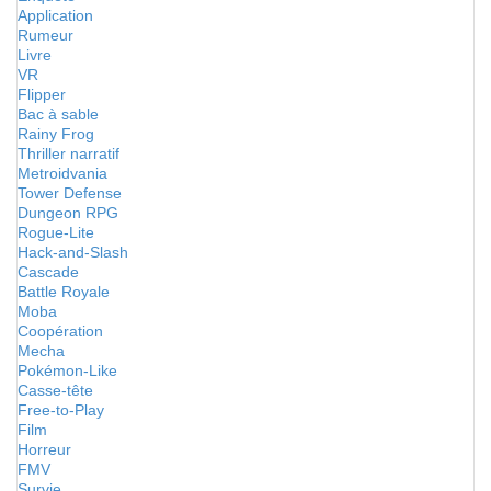
Application
Rumeur
Livre
VR
Flipper
Bac à sable
Rainy Frog
Thriller narratif
Metroidvania
Tower Defense
Dungeon RPG
Rogue-Lite
Hack-and-Slash
Cascade
Battle Royale
Moba
Coopération
Mecha
Pokémon-Like
Casse-tête
Free-to-Play
Film
Horreur
FMV
Survie