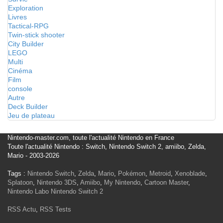
Exploration
Livres
Tactical-RPG
Twin-stick shooter
City Builder
LEGO
Multi
Cinéma
Film
console
Autre
Deck Builder
Jeu de plateau
Nintendo-master.com, toute l'actualité Nintendo en France
Toute l'actualité Nintendo : Switch, Nintendo Switch 2, amiibo, Zelda,
Mario - 2003-2026
Tags :
Nintendo Switch
,
Zelda
,
Mario
,
Pokémon
,
Metroid
,
Xenoblade
,
Splatoon
,
Nintendo 3DS
,
Amiibo
,
My Nintendo
,
Cartoon Master
,
Nintendo Labo
Nintendo Switch 2
RSS Actu
,
RSS Tests