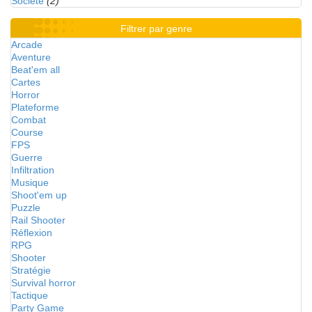
Société
(2)
Filtrer par genre
Arcade
Aventure
Beat'em all
Cartes
Horror
Plateforme
Combat
Course
FPS
Guerre
Infiltration
Musique
Shoot'em up
Puzzle
Rail Shooter
Réflexion
RPG
Shooter
Stratégie
Survival horror
Tactique
Party Game