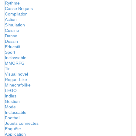
Rythme
Casse Briques
Compilation
Action
Simulation
Cuisine
Danse
Dessin
Educatif
Sport
Inclassable
MMORPG
Tir
Visual novel
Rogue-Like
Minecraft-like
LEGO
Indies
Gestion
Mode
Inclassable
Football
Jouets connectés
Enquête
Application