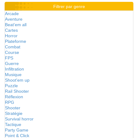
Filtrer par genre
Arcade
Aventure
Beat'em all
Cartes
Horror
Plateforme
Combat
Course
FPS
Guerre
Infiltration
Musique
Shoot'em up
Puzzle
Rail Shooter
Réflexion
RPG
Shooter
Stratégie
Survival horror
Tactique
Party Game
Point & Click