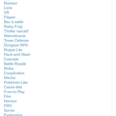
Rumeur
Livre
VR
Flipper
Bac à sable
Rainy Frog
Thriller narratif
Metroidvania
Tower Defense
Dungeon RPG
Rogue-Lite
Hack-and-Slash
Cascade
Battle Royale
Moba
Coopération
Mecha
Pokémon-Like
Casse-tête
Free-to-Play
Film
Horreur
FMV
Survie
Exploration