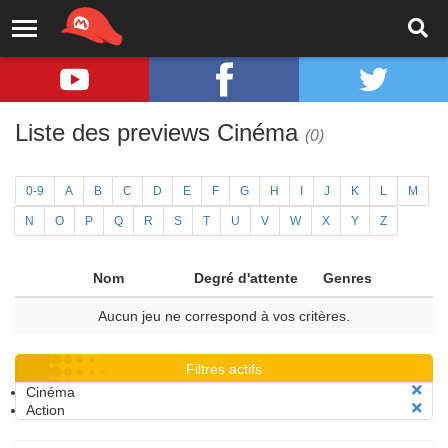
Liste des previews Cinéma
(0)
0-9
A
B
C
D
E
F
G
H
I
J
K
L
M
N
O
P
Q
R
S
T
U
V
W
X
Y
Z
Nom
Degré d'attente
Genres
Aucun jeu ne correspond à vos critères.
Filtres actifs
Cinéma
Action