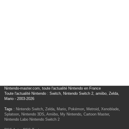
Nintendo-master.com, toute l'actualité Nintendo en France
Toute l'actualité Nintendo : Switch, Nintendo Switch 2, amiibo, Zelda,
Mario - 2003-2026
Tags :
Nintendo Switch
,
Zelda
,
Mario
,
Pokémon
,
Metroid
,
Xenoblade
,
Splatoon
,
Nintendo 3DS
,
Amiibo
,
My Nintendo
,
Cartoon Master
,
Nintendo Labo
Nintendo Switch 2