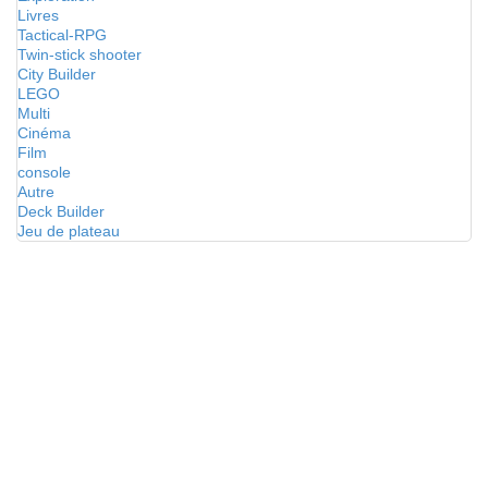
Livres
Tactical-RPG
Twin-stick shooter
City Builder
LEGO
Multi
Cinéma
Film
console
Autre
Deck Builder
Jeu de plateau