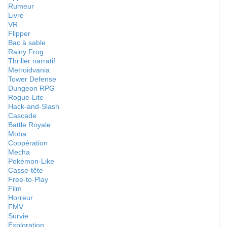
Rumeur
Livre
VR
Flipper
Bac à sable
Rainy Frog
Thriller narratif
Metroidvania
Tower Defense
Dungeon RPG
Rogue-Lite
Hack-and-Slash
Cascade
Battle Royale
Moba
Coopération
Mecha
Pokémon-Like
Casse-tête
Free-to-Play
Film
Horreur
FMV
Survie
Exploration