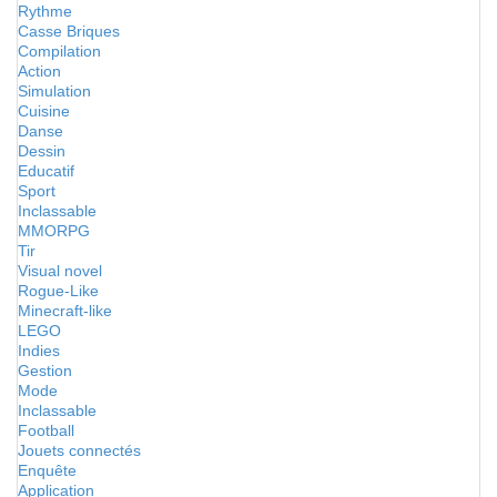
Rythme
Casse Briques
Compilation
Action
Simulation
Cuisine
Danse
Dessin
Educatif
Sport
Inclassable
MMORPG
Tir
Visual novel
Rogue-Like
Minecraft-like
LEGO
Indies
Gestion
Mode
Inclassable
Football
Jouets connectés
Enquête
Application