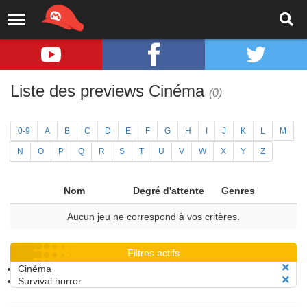
Liste des previews Cinéma
(0)
0-9
A
B
C
D
E
F
G
H
I
J
K
L
M
N
O
P
Q
R
S
T
U
V
W
X
Y
Z
Nom
Degré d'attente
Genres
Aucun jeu ne correspond à vos critères.
Filtres actifs
Cinéma
Survival horror