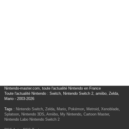
Nintendo-master.com, toute l'actualité Nintendo en France
Toute l'actualité Nintendo : Switch, Nintendo Switch 2, amiibo, Zelda,
Mario - 2003-2026
Tags :
Nintendo Switch
,
Zelda
,
Mario
,
Pokémon
,
Metroid
,
Xenoblade
,
Splatoon
,
Nintendo 3DS
,
Amiibo
,
My Nintendo
,
Cartoon Master
,
Nintendo Labo
Nintendo Switch 2