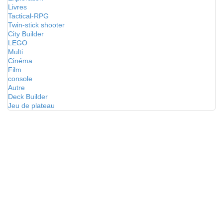
Livres
Tactical-RPG
Twin-stick shooter
City Builder
LEGO
Multi
Cinéma
Film
console
Autre
Deck Builder
Jeu de plateau