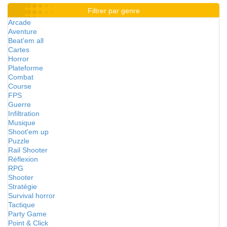
Filtrer par genre
Arcade
Aventure
Beat'em all
Cartes
Horror
Plateforme
Combat
Course
FPS
Guerre
Infiltration
Musique
Shoot'em up
Puzzle
Rail Shooter
Réflexion
RPG
Shooter
Stratégie
Survival horror
Tactique
Party Game
Point & Click