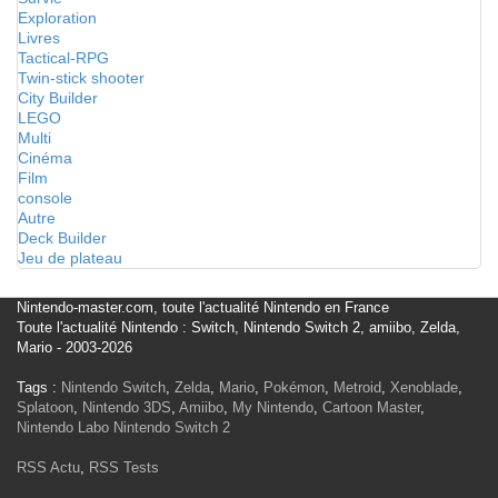
Exploration
Livres
Tactical-RPG
Twin-stick shooter
City Builder
LEGO
Multi
Cinéma
Film
console
Autre
Deck Builder
Jeu de plateau
Nintendo-master.com, toute l'actualité Nintendo en France
Toute l'actualité Nintendo : Switch, Nintendo Switch 2, amiibo, Zelda,
Mario - 2003-2026
Tags :
Nintendo Switch
,
Zelda
,
Mario
,
Pokémon
,
Metroid
,
Xenoblade
,
Splatoon
,
Nintendo 3DS
,
Amiibo
,
My Nintendo
,
Cartoon Master
,
Nintendo Labo
Nintendo Switch 2
RSS Actu
,
RSS Tests