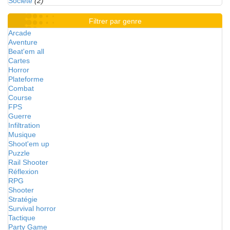
Société
(2)
Filtrer par genre
Arcade
Aventure
Beat'em all
Cartes
Horror
Plateforme
Combat
Course
FPS
Guerre
Infiltration
Musique
Shoot'em up
Puzzle
Rail Shooter
Réflexion
RPG
Shooter
Stratégie
Survival horror
Tactique
Party Game