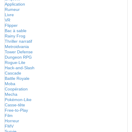
Application
Rumeur
Livre
VR
Flipper
Bac à sable
Rainy Frog
Thriller narratif
Metroidvania
Tower Defense
Dungeon RPG
Rogue-Lite
Hack-and-Slash
Cascade
Battle Royale
Moba
Coopération
Mecha
Pokémon-Like
Casse-tête
Free-to-Play
Film
Horreur
FMV
Survie