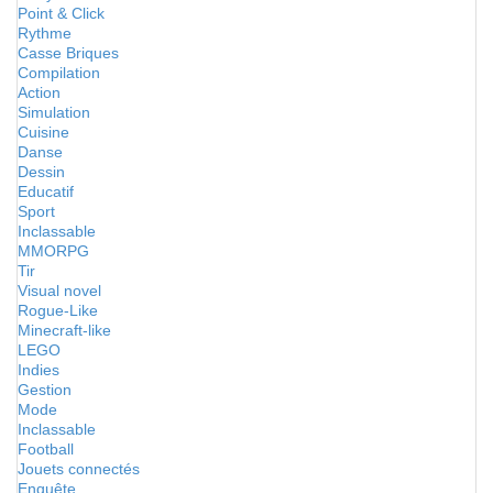
Point & Click
Rythme
Casse Briques
Compilation
Action
Simulation
Cuisine
Danse
Dessin
Educatif
Sport
Inclassable
MMORPG
Tir
Visual novel
Rogue-Like
Minecraft-like
LEGO
Indies
Gestion
Mode
Inclassable
Football
Jouets connectés
Enquête