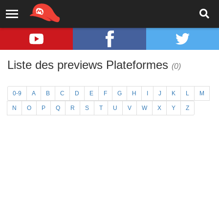
Liste des previews Plateformes
(0)
0-9
A
B
C
D
E
F
G
H
I
J
K
L
M
N
O
P
Q
R
S
T
U
V
W
X
Y
Z