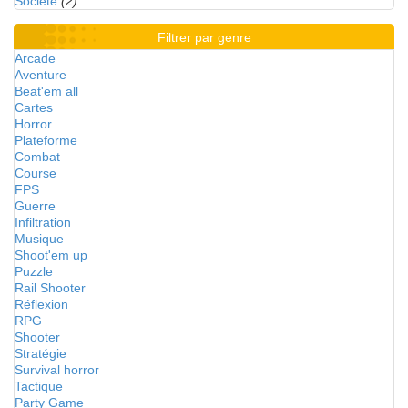
Société
(2)
Filtrer par genre
Arcade
Aventure
Beat'em all
Cartes
Horror
Plateforme
Combat
Course
FPS
Guerre
Infiltration
Musique
Shoot'em up
Puzzle
Rail Shooter
Réflexion
RPG
Shooter
Stratégie
Survival horror
Tactique
Party Game