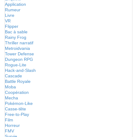
Application
Rumeur
Livre
VR
Flipper
Bac à sable
Rainy Frog
Thriller narratif
Metroidvania
Tower Defense
Dungeon RPG
Rogue-Lite
Hack-and-Slash
Cascade
Battle Royale
Moba
Coopération
Mecha
Pokémon-Like
Casse-tête
Free-to-Play
Film
Horreur
FMV
Survie