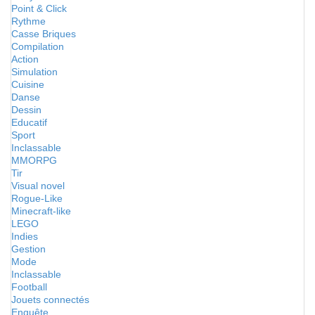
Point & Click
Rythme
Casse Briques
Compilation
Action
Simulation
Cuisine
Danse
Dessin
Educatif
Sport
Inclassable
MMORPG
Tir
Visual novel
Rogue-Like
Minecraft-like
LEGO
Indies
Gestion
Mode
Inclassable
Football
Jouets connectés
Enquête