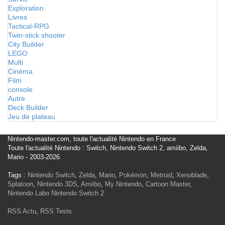
Exploration
Livres
Tactical-RPG
Twin-stick shooter
City Builder
LEGO
Multi
Cinéma
Film
console
Autre
Deck Builder
Jeu de plateau
Nintendo-master.com, toute l'actualité Nintendo en France
Toute l'actualité Nintendo : Switch, Nintendo Switch 2, amiibo, Zelda,
Mario - 2003-2026
Tags :
Nintendo Switch
,
Zelda
,
Mario
,
Pokémon
,
Metroid
,
Xenoblade
,
Splatoon
,
Nintendo 3DS
,
Amiibo
,
My Nintendo
,
Cartoon Master
,
Nintendo Labo
Nintendo Switch 2
RSS Actu
,
RSS Tests