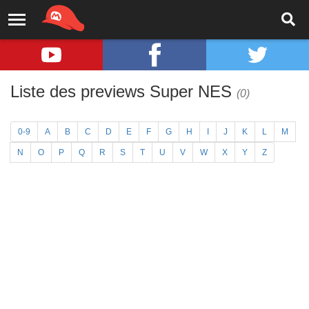
Liste des previews Super NES
(0)
0-9
A
B
C
D
E
F
G
H
I
J
K
L
M
N
O
P
Q
R
S
T
U
V
W
X
Y
Z