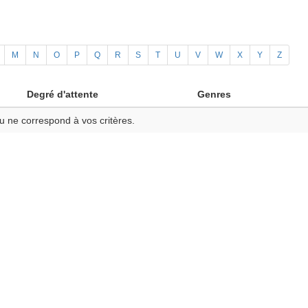
M
N
O
P
Q
R
S
T
U
V
W
X
Y
Z
Degré d'attente
Genres
u ne correspond à vos critères.