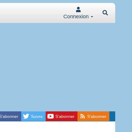
Connexion
S'abonner
Suivre
S'abonner
S'abonner