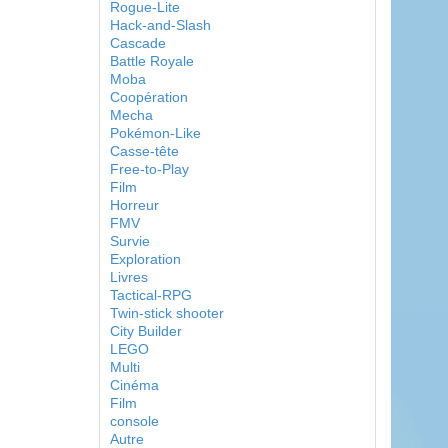
Rogue-Lite
Hack-and-Slash
Cascade
Battle Royale
Moba
Coopération
Mecha
Pokémon-Like
Casse-tête
Free-to-Play
Film
Horreur
FMV
Survie
Exploration
Livres
Tactical-RPG
Twin-stick shooter
City Builder
LEGO
Multi
Cinéma
Film
console
Autre