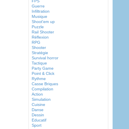
FPS
Guerre
Infiltration
Musique
Shoot'em up
Puzzle
Rail Shooter
Réflexion
RPG
Shooter
Stratégie
Survival horror
Tactique
Party Game
Point & Click
Rythme
Casse Briques
Compilation
Action
Simulation
Cuisine
Danse
Dessin
Educatif
Sport