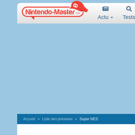
Actu
Test
Accueil
Liste des previews
Super NES