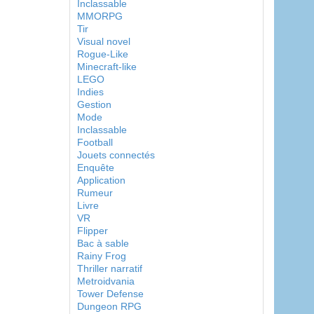
Inclassable
MMORPG
Tir
Visual novel
Rogue-Like
Minecraft-like
LEGO
Indies
Gestion
Mode
Inclassable
Football
Jouets connectés
Enquête
Application
Rumeur
Livre
VR
Flipper
Bac à sable
Rainy Frog
Thriller narratif
Metroidvania
Tower Defense
Dungeon RPG