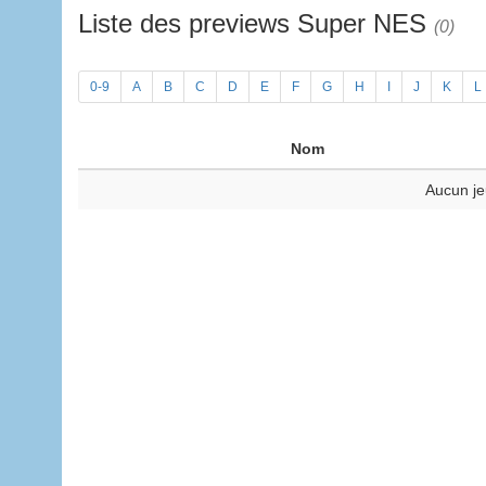
Liste des previews Super NES
(0)
0-9
A
B
C
D
E
F
G
H
I
J
K
L
Nom
Aucun je