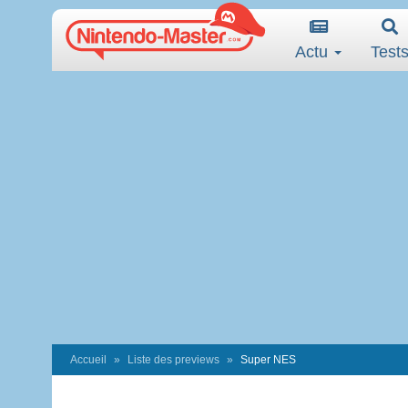
Actu
Test
Accueil
Liste des previews
Super NES