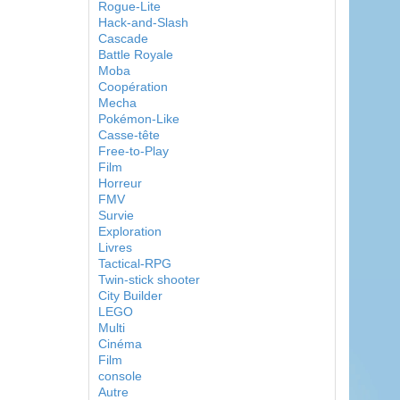
Rogue-Lite
Hack-and-Slash
Cascade
Battle Royale
Moba
Coopération
Mecha
Pokémon-Like
Casse-tête
Free-to-Play
Film
Horreur
FMV
Survie
Exploration
Livres
Tactical-RPG
Twin-stick shooter
City Builder
LEGO
Multi
Cinéma
Film
console
Autre