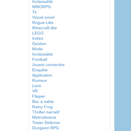
Inclassable
MMORPG
Tir
Visual novel
Rogue-Like
Minecraft-like
LEGO
Indies
Gestion
Mode
Inclassable
Football
Jouets connectés
Enquête
Application
Rumeur
Livre
VR
Flipper
Bac à sable
Rainy Frog
Thriller narratif
Metroidvania
Tower Defense
Dungeon RPG