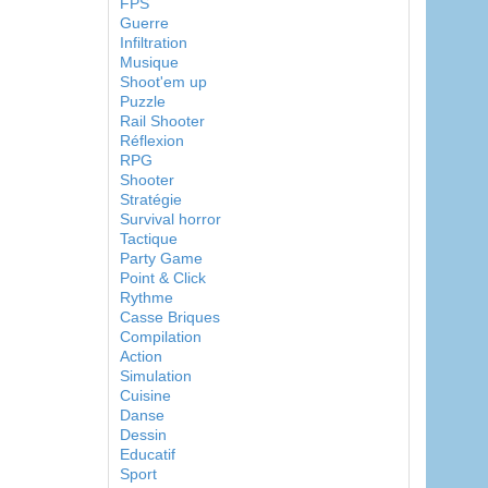
FPS
Guerre
Infiltration
Musique
Shoot'em up
Puzzle
Rail Shooter
Réflexion
RPG
Shooter
Stratégie
Survival horror
Tactique
Party Game
Point & Click
Rythme
Casse Briques
Compilation
Action
Simulation
Cuisine
Danse
Dessin
Educatif
Sport