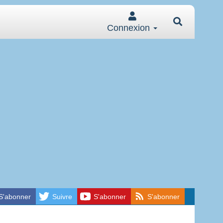
Connexion
S'abonner
Suivre
S'abonner
S'abonner