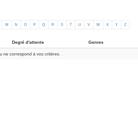
M
N
O
P
Q
R
S
T
U
V
W
X
Y
Z
Degré d'attente
Genres
u ne correspond à vos critères.