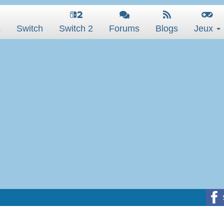
s
Switch
Switch 2
Forums
Blogs
Jeux