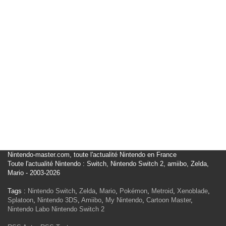
Nintendo-master.com, toute l'actualité Nintendo en France
Toute l'actualité Nintendo : Switch, Nintendo Switch 2, amiibo, Zelda,
Mario - 2003-2026
Tags :
Nintendo Switch
,
Zelda
,
Mario
,
Pokémon
,
Metroid
,
Xenoblade
,
Splatoon
,
Nintendo 3DS
,
Amiibo
,
My Nintendo
,
Cartoon Master
,
Nintendo Labo
Nintendo Switch 2