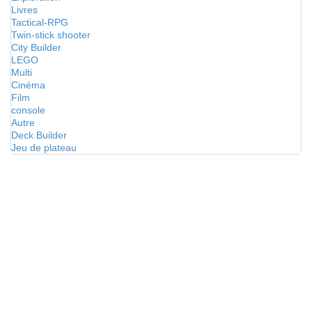
Livres
Tactical-RPG
Twin-stick shooter
City Builder
LEGO
Multi
Cinéma
Film
console
Autre
Deck Builder
Jeu de plateau