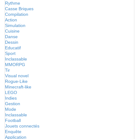
Rythme
Casse Briques
Compilation
Action
Simulation
Cuisine
Danse
Dessin
Educatif
Sport
Inclassable
MMORPG
Tir
Visual novel
Rogue-Like
Minecraft-like
LEGO
Indies
Gestion
Mode
Inclassable
Football
Jouets connectés
Enquête
Application