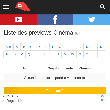
Liste des previews Cinéma
(0)
0-9
A
B
C
D
E
F
G
H
I
J
K
L
M
N
O
P
Q
R
S
T
U
V
W
X
Y
Z
Nom
Degré d'attente
Genres
Aucun jeu ne correspond à vos critères.
Filtres actifs
Cinéma
Rogue-Like