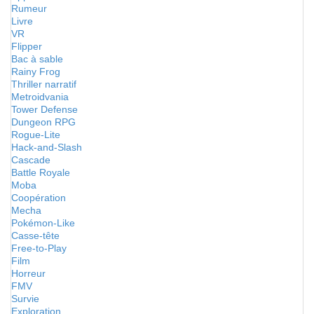
Rumeur
Livre
VR
Flipper
Bac à sable
Rainy Frog
Thriller narratif
Metroidvania
Tower Defense
Dungeon RPG
Rogue-Lite
Hack-and-Slash
Cascade
Battle Royale
Moba
Coopération
Mecha
Pokémon-Like
Casse-tête
Free-to-Play
Film
Horreur
FMV
Survie
Exploration