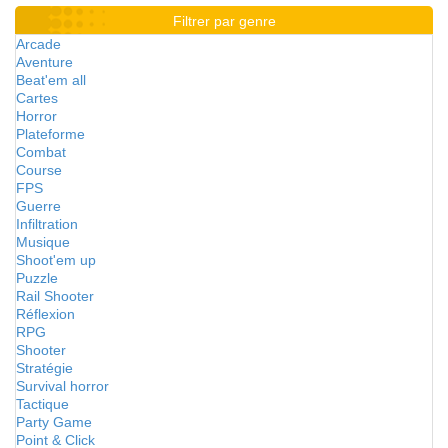
Filtrer par genre
Arcade
Aventure
Beat'em all
Cartes
Horror
Plateforme
Combat
Course
FPS
Guerre
Infiltration
Musique
Shoot'em up
Puzzle
Rail Shooter
Réflexion
RPG
Shooter
Stratégie
Survival horror
Tactique
Party Game
Point & Click