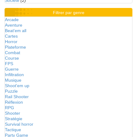
Société
(2)
Filtrer par genre
Arcade
Aventure
Beat'em all
Cartes
Horror
Plateforme
Combat
Course
FPS
Guerre
Infiltration
Musique
Shoot'em up
Puzzle
Rail Shooter
Réflexion
RPG
Shooter
Stratégie
Survival horror
Tactique
Party Game