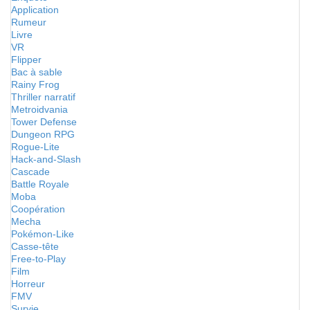
Application
Rumeur
Livre
VR
Flipper
Bac à sable
Rainy Frog
Thriller narratif
Metroidvania
Tower Defense
Dungeon RPG
Rogue-Lite
Hack-and-Slash
Cascade
Battle Royale
Moba
Coopération
Mecha
Pokémon-Like
Casse-tête
Free-to-Play
Film
Horreur
FMV
Survie