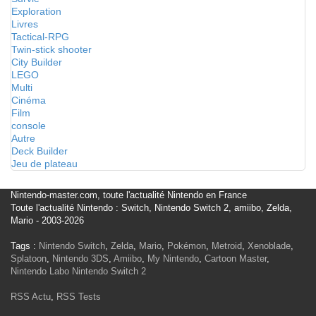
Exploration
Livres
Tactical-RPG
Twin-stick shooter
City Builder
LEGO
Multi
Cinéma
Film
console
Autre
Deck Builder
Jeu de plateau
Nintendo-master.com, toute l'actualité Nintendo en France
Toute l'actualité Nintendo : Switch, Nintendo Switch 2, amiibo, Zelda,
Mario - 2003-2026
Tags :
Nintendo Switch
,
Zelda
,
Mario
,
Pokémon
,
Metroid
,
Xenoblade
,
Splatoon
,
Nintendo 3DS
,
Amiibo
,
My Nintendo
,
Cartoon Master
,
Nintendo Labo
Nintendo Switch 2
RSS Actu
,
RSS Tests