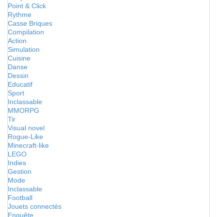
Point & Click
Rythme
Casse Briques
Compilation
Action
Simulation
Cuisine
Danse
Dessin
Educatif
Sport
Inclassable
MMORPG
Tir
Visual novel
Rogue-Like
Minecraft-like
LEGO
Indies
Gestion
Mode
Inclassable
Football
Jouets connectés
Enquête