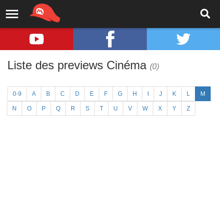
Liste des previews Cinéma
(0)
0-9
A
B
C
D
E
F
G
H
I
J
K
L
M
N
O
P
Q
R
S
T
U
V
W
X
Y
Z