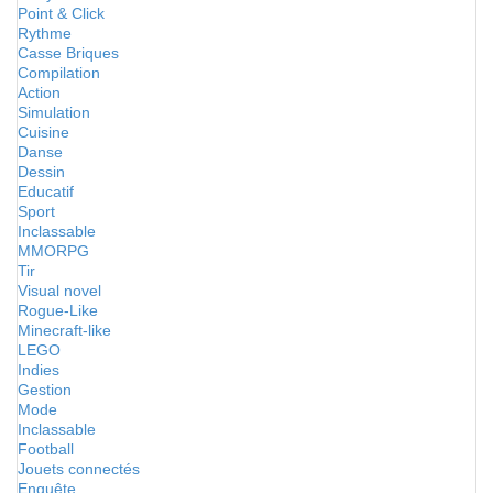
Point & Click
Rythme
Casse Briques
Compilation
Action
Simulation
Cuisine
Danse
Dessin
Educatif
Sport
Inclassable
MMORPG
Tir
Visual novel
Rogue-Like
Minecraft-like
LEGO
Indies
Gestion
Mode
Inclassable
Football
Jouets connectés
Enquête