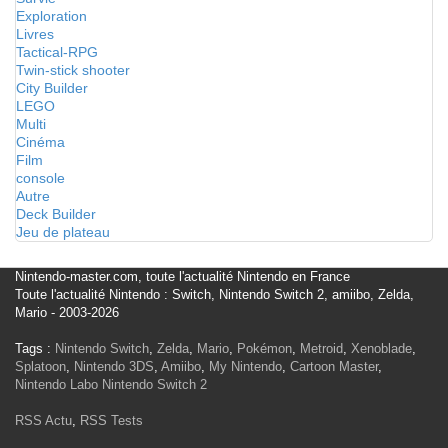
Exploration
Livres
Tactical-RPG
Twin-stick shooter
City Builder
LEGO
Multi
Cinéma
Film
console
Autre
Deck Builder
Jeu de plateau
Nintendo-master.com, toute l'actualité Nintendo en France
Toute l'actualité Nintendo : Switch, Nintendo Switch 2, amiibo, Zelda,
Mario - 2003-2026
Tags :
Nintendo Switch
,
Zelda
,
Mario
,
Pokémon
,
Metroid
,
Xenoblade
,
Splatoon
,
Nintendo 3DS
,
Amiibo
,
My Nintendo
,
Cartoon Master
,
Nintendo Labo
Nintendo Switch 2
RSS Actu
,
RSS Tests