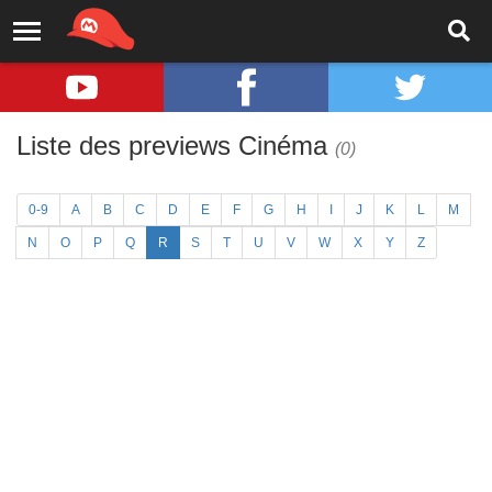
Liste des previews Cinéma
(0)
0-9
A
B
C
D
E
F
G
H
I
J
K
L
M
N
O
P
Q
R
S
T
U
V
W
X
Y
Z