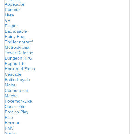
Application
Rumeur
Livre
VR
Flipper
Bac à sable
Rainy Frog
Thriller narratif
Metroidvania
Tower Defense
Dungeon RPG
Rogue-Lite
Hack-and-Slash
Cascade
Battle Royale
Moba
Coopération
Mecha
Pokémon-Like
Casse-tête
Free-to-Play
Film
Horreur
FMV
Survie