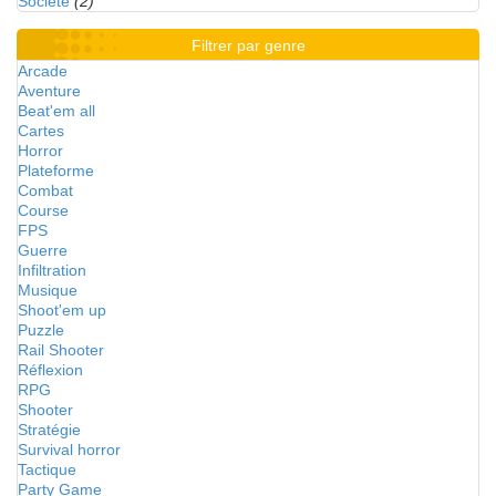
Société
(2)
Filtrer par genre
Arcade
Aventure
Beat'em all
Cartes
Horror
Plateforme
Combat
Course
FPS
Guerre
Infiltration
Musique
Shoot'em up
Puzzle
Rail Shooter
Réflexion
RPG
Shooter
Stratégie
Survival horror
Tactique
Party Game