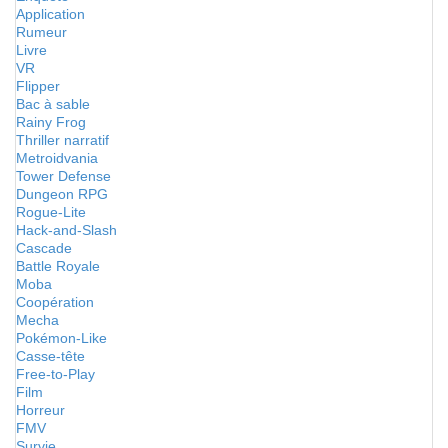
Application
Rumeur
Livre
VR
Flipper
Bac à sable
Rainy Frog
Thriller narratif
Metroidvania
Tower Defense
Dungeon RPG
Rogue-Lite
Hack-and-Slash
Cascade
Battle Royale
Moba
Coopération
Mecha
Pokémon-Like
Casse-tête
Free-to-Play
Film
Horreur
FMV
Survie