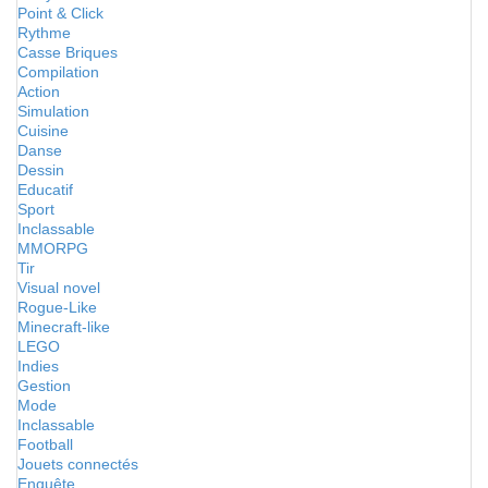
Point & Click
Rythme
Casse Briques
Compilation
Action
Simulation
Cuisine
Danse
Dessin
Educatif
Sport
Inclassable
MMORPG
Tir
Visual novel
Rogue-Like
Minecraft-like
LEGO
Indies
Gestion
Mode
Inclassable
Football
Jouets connectés
Enquête