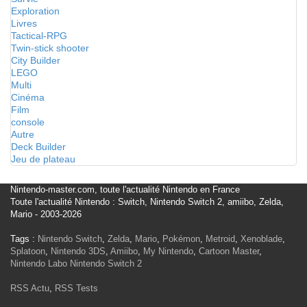
Exploration
Livres
Tactical-RPG
Twin-stick shooter
City Builder
LEGO
Multi
Cinéma
Film
console
Autre
Deck Builder
Jeu de plateau
Nintendo-master.com, toute l'actualité Nintendo en France
Toute l'actualité Nintendo : Switch, Nintendo Switch 2, amiibo, Zelda,
Mario - 2003-2026
Tags :
Nintendo Switch
,
Zelda
,
Mario
,
Pokémon
,
Metroid
,
Xenoblade
,
Splatoon
,
Nintendo 3DS
,
Amiibo
,
My Nintendo
,
Cartoon Master
,
Nintendo Labo
Nintendo Switch 2
RSS Actu
,
RSS Tests