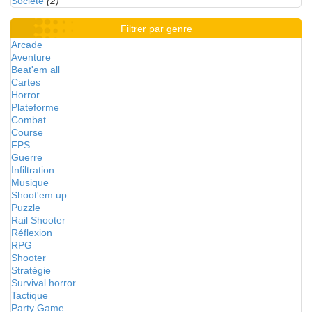
Société
(2)
Filtrer par genre
Arcade
Aventure
Beat'em all
Cartes
Horror
Plateforme
Combat
Course
FPS
Guerre
Infiltration
Musique
Shoot'em up
Puzzle
Rail Shooter
Réflexion
RPG
Shooter
Stratégie
Survival horror
Tactique
Party Game