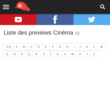
Liste des previews Cinéma
(0)
0-9
A
B
C
D
E
F
G
H
I
J
K
L
M
N
O
P
Q
R
S
T
U
V
W
X
Y
Z