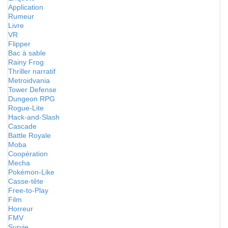
Application
Rumeur
Livre
VR
Flipper
Bac à sable
Rainy Frog
Thriller narratif
Metroidvania
Tower Defense
Dungeon RPG
Rogue-Lite
Hack-and-Slash
Cascade
Battle Royale
Moba
Coopération
Mecha
Pokémon-Like
Casse-tête
Free-to-Play
Film
Horreur
FMV
Survie