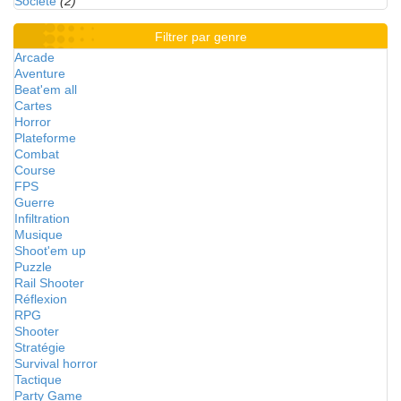
Société
(2)
Filtrer par genre
Arcade
Aventure
Beat'em all
Cartes
Horror
Plateforme
Combat
Course
FPS
Guerre
Infiltration
Musique
Shoot'em up
Puzzle
Rail Shooter
Réflexion
RPG
Shooter
Stratégie
Survival horror
Tactique
Party Game