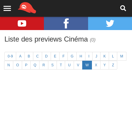
Liste des previews Cinéma
(0)
0-9
A
B
C
D
E
F
G
H
I
J
K
L
M
N
O
P
Q
R
S
T
U
V
W
X
Y
Z