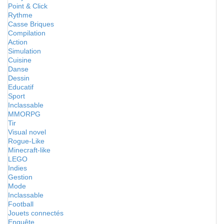
Point & Click
Rythme
Casse Briques
Compilation
Action
Simulation
Cuisine
Danse
Dessin
Educatif
Sport
Inclassable
MMORPG
Tir
Visual novel
Rogue-Like
Minecraft-like
LEGO
Indies
Gestion
Mode
Inclassable
Football
Jouets connectés
Enquête