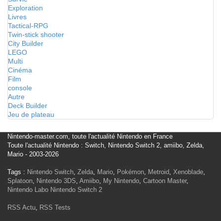
Exploration
Livres
Tactical-RPG
Twin-stick shooter
City Builder
LEGO
Multi
Cinéma
Film
console
Autre
Deck Builder
Jeu de plateau
Nintendo-master.com, toute l'actualité Nintendo en France
Toute l'actualité Nintendo : Switch, Nintendo Switch 2, amiibo, Zelda,
Mario - 2003-2026
Tags :
Nintendo Switch
,
Zelda
,
Mario
,
Pokémon
,
Metroid
,
Xenoblade
,
Splatoon
,
Nintendo 3DS
,
Amiibo
,
My Nintendo
,
Cartoon Master
,
Nintendo Labo
Nintendo Switch 2
RSS Actu
,
RSS Tests