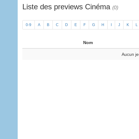
Liste des previews Cinéma
(0)
0-9
A
B
C
D
E
F
G
H
I
J
K
L
Nom
Aucun je