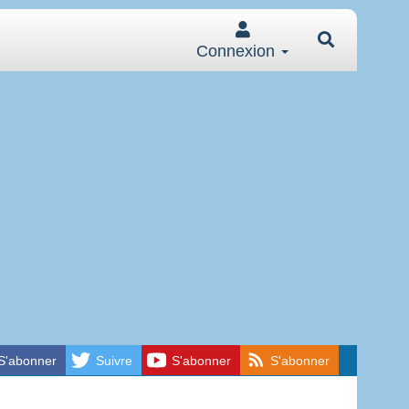
Connexion
S'abonner
Suivre
S'abonner
S'abonner