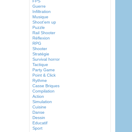
FPS
Guerre
Infiltration
Musique
Shoot'em up
Puzzle
Rail Shooter
Réflexion
RPG
Shooter
Stratégie
Survival horror
Tactique
Party Game
Point & Click
Rythme
Casse Briques
Compilation
Action
Simulation
Cuisine
Danse
Dessin
Educatif
Sport