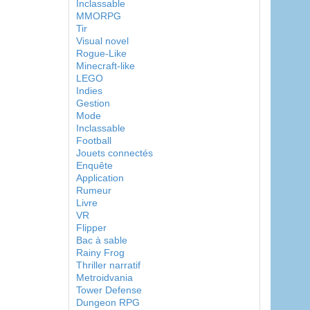
Inclassable
MMORPG
Tir
Visual novel
Rogue-Like
Minecraft-like
LEGO
Indies
Gestion
Mode
Inclassable
Football
Jouets connectés
Enquête
Application
Rumeur
Livre
VR
Flipper
Bac à sable
Rainy Frog
Thriller narratif
Metroidvania
Tower Defense
Dungeon RPG