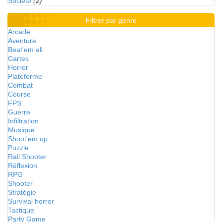
Société
(2)
Filtrer par genre
Arcade
Aventure
Beat'em all
Cartes
Horror
Plateforme
Combat
Course
FPS
Guerre
Infiltration
Musique
Shoot'em up
Puzzle
Rail Shooter
Réflexion
RPG
Shooter
Stratégie
Survival horror
Tactique
Party Game