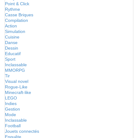
Point & Click
Rythme
Casse Briques
Compilation
Action
Simulation
Cuisine
Danse
Dessin
Educatif
Sport
Inclassable
MMORPG
Tir
Visual novel
Rogue-Like
Minecraft-like
LEGO
Indies
Gestion
Mode
Inclassable
Football
Jouets connectés
Enquête