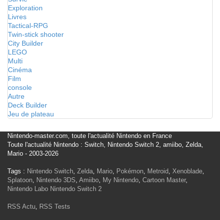
Exploration
Livres
Tactical-RPG
Twin-stick shooter
City Builder
LEGO
Multi
Cinéma
Film
console
Autre
Deck Builder
Jeu de plateau
Nintendo-master.com, toute l'actualité Nintendo en France
Toute l'actualité Nintendo : Switch, Nintendo Switch 2, amiibo, Zelda,
Mario - 2003-2026
Tags :
Nintendo Switch
,
Zelda
,
Mario
,
Pokémon
,
Metroid
,
Xenoblade
,
Splatoon
,
Nintendo 3DS
,
Amiibo
,
My Nintendo
,
Cartoon Master
,
Nintendo Labo
Nintendo Switch 2
RSS Actu
,
RSS Tests