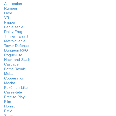
Application
Rumeur
Livre
VR
Flipper
Bac à sable
Rainy Frog
Thriller narratif
Metroidvania
Tower Defense
Dungeon RPG
Rogue-Lite
Hack-and-Slash
Cascade
Battle Royale
Moba
Coopération
Mecha
Pokémon-Like
Casse-tête
Free-to-Play
Film
Horreur
FMV
Survie