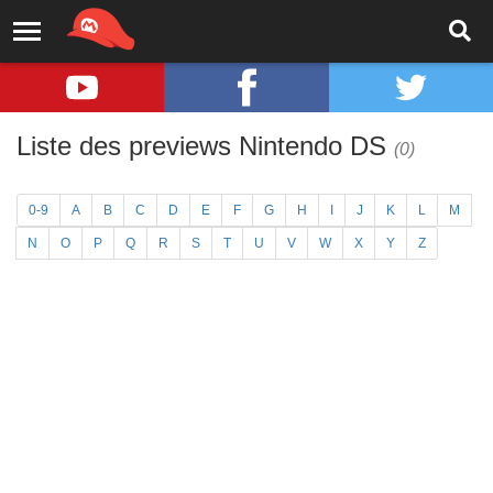
Liste des previews Nintendo DS
(0)
0-9
A
B
C
D
E
F
G
H
I
J
K
L
M
N
O
P
Q
R
S
T
U
V
W
X
Y
Z