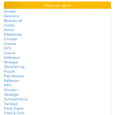
Filtrer par genre
Arcade
Aventure
Beat'em all
Cartes
Horror
Plateforme
Combat
Course
FPS
Guerre
Infiltration
Musique
Shoot'em up
Puzzle
Rail Shooter
Réflexion
RPG
Shooter
Stratégie
Survival horror
Tactique
Party Game
Point & Click