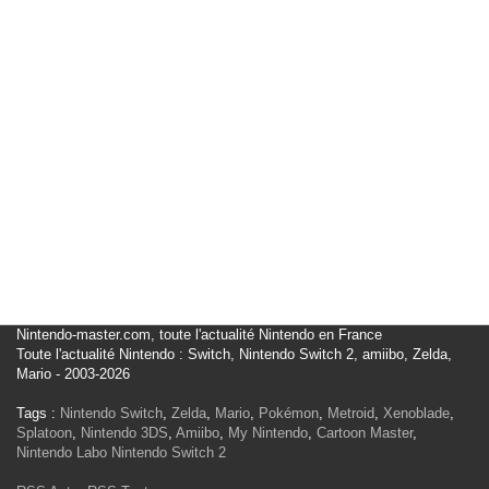
Nintendo-master.com, toute l'actualité Nintendo en France
Toute l'actualité Nintendo : Switch, Nintendo Switch 2, amiibo, Zelda,
Mario - 2003-2026
Tags :
Nintendo Switch
,
Zelda
,
Mario
,
Pokémon
,
Metroid
,
Xenoblade
,
Splatoon
,
Nintendo 3DS
,
Amiibo
,
My Nintendo
,
Cartoon Master
,
Nintendo Labo
Nintendo Switch 2