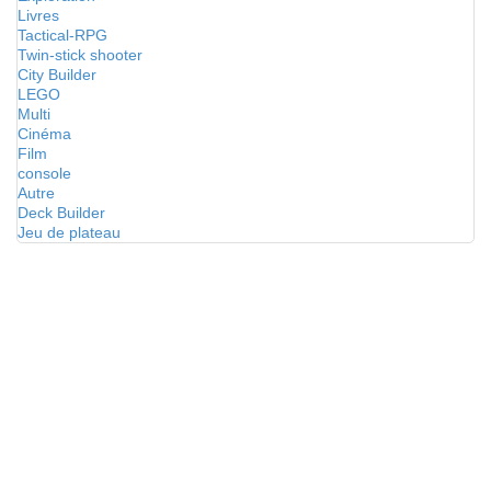
Livres
Tactical-RPG
Twin-stick shooter
City Builder
LEGO
Multi
Cinéma
Film
console
Autre
Deck Builder
Jeu de plateau