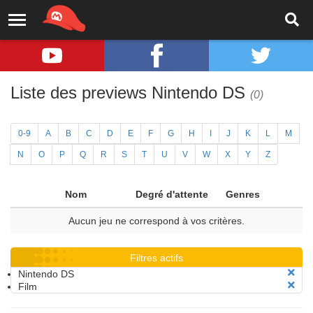
Liste des previews Nintendo DS
(0)
0-9
A
B
C
D
E
F
G
H
I
J
K
L
M
N
O
P
Q
R
S
T
U
V
W
X
Y
Z
Nom
Degré d'attente
Genres
Aucun jeu ne correspond à vos critères.
Filtres actifs
Nintendo DS
Film