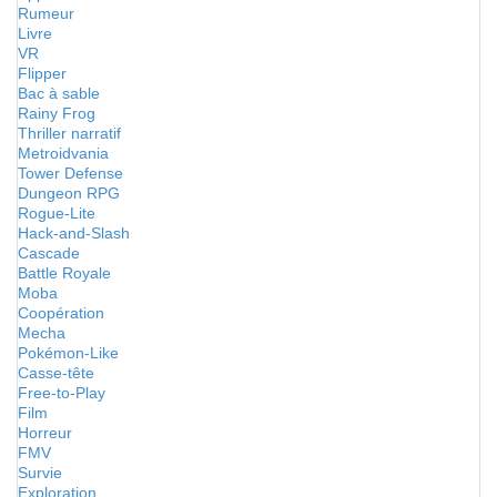
Rumeur
Livre
VR
Flipper
Bac à sable
Rainy Frog
Thriller narratif
Metroidvania
Tower Defense
Dungeon RPG
Rogue-Lite
Hack-and-Slash
Cascade
Battle Royale
Moba
Coopération
Mecha
Pokémon-Like
Casse-tête
Free-to-Play
Film
Horreur
FMV
Survie
Exploration