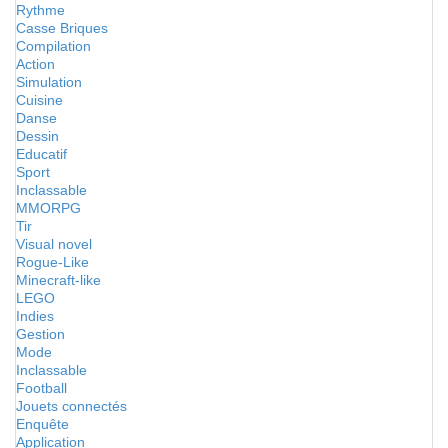
Rythme
Casse Briques
Compilation
Action
Simulation
Cuisine
Danse
Dessin
Educatif
Sport
Inclassable
MMORPG
Tir
Visual novel
Rogue-Like
Minecraft-like
LEGO
Indies
Gestion
Mode
Inclassable
Football
Jouets connectés
Enquête
Application