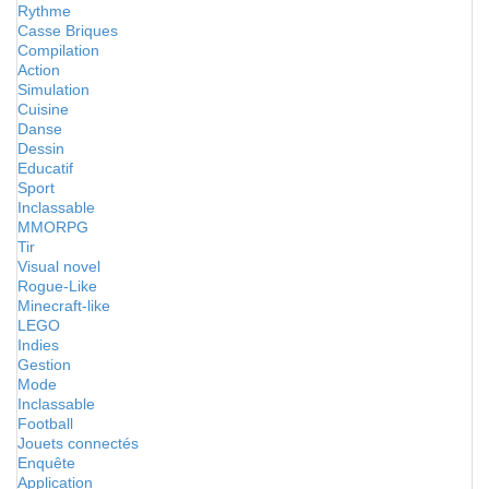
Rythme
Casse Briques
Compilation
Action
Simulation
Cuisine
Danse
Dessin
Educatif
Sport
Inclassable
MMORPG
Tir
Visual novel
Rogue-Like
Minecraft-like
LEGO
Indies
Gestion
Mode
Inclassable
Football
Jouets connectés
Enquête
Application