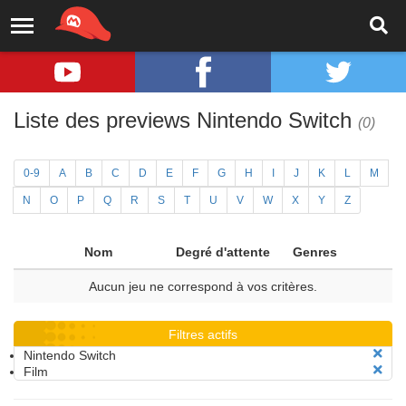
Liste des previews Nintendo Switch
(0)
0-9
A
B
C
D
E
F
G
H
I
J
K
L
M
N
O
P
Q
R
S
T
U
V
W
X
Y
Z
Nom
Degré d'attente
Genres
Aucun jeu ne correspond à vos critères.
Filtres actifs
Nintendo Switch
Film