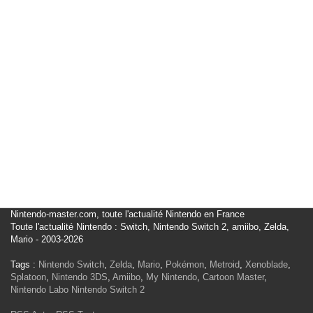
Nintendo-master.com, toute l'actualité Nintendo en France
Toute l'actualité Nintendo : Switch, Nintendo Switch 2, amiibo, Zelda,
Mario - 2003-2026
Tags :
Nintendo Switch
,
Zelda
,
Mario
,
Pokémon
,
Metroid
,
Xenoblade
,
Splatoon
,
Nintendo 3DS
,
Amiibo
,
My Nintendo
,
Cartoon Master
,
Nintendo Labo
Nintendo Switch 2