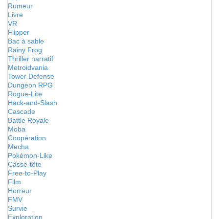
Rumeur
Livre
VR
Flipper
Bac à sable
Rainy Frog
Thriller narratif
Metroidvania
Tower Defense
Dungeon RPG
Rogue-Lite
Hack-and-Slash
Cascade
Battle Royale
Moba
Coopération
Mecha
Pokémon-Like
Casse-tête
Free-to-Play
Film
Horreur
FMV
Survie
Exploration