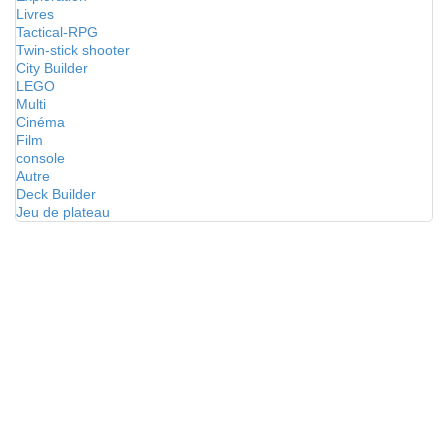
Livres
Tactical-RPG
Twin-stick shooter
City Builder
LEGO
Multi
Cinéma
Film
console
Autre
Deck Builder
Jeu de plateau