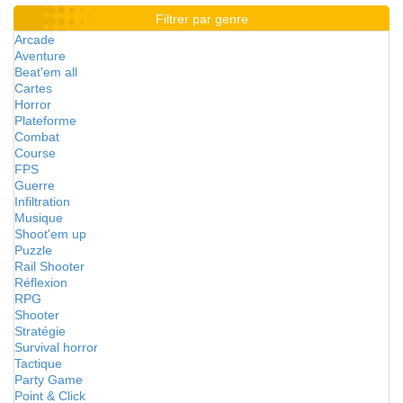
Filtrer par genre
Arcade
Aventure
Beat'em all
Cartes
Horror
Plateforme
Combat
Course
FPS
Guerre
Infiltration
Musique
Shoot'em up
Puzzle
Rail Shooter
Réflexion
RPG
Shooter
Stratégie
Survival horror
Tactique
Party Game
Point & Click