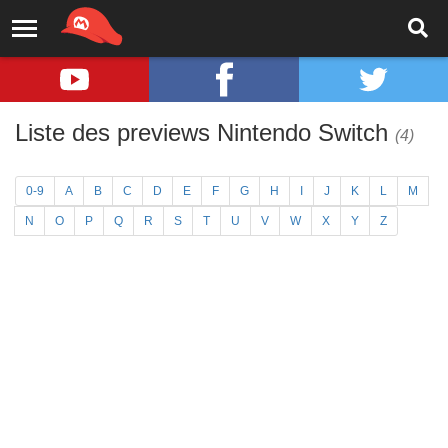
Liste des previews Nintendo Switch
(4)
0-9
A
B
C
D
E
F
G
H
I
J
K
L
M
N
O
P
Q
R
S
T
U
V
W
X
Y
Z