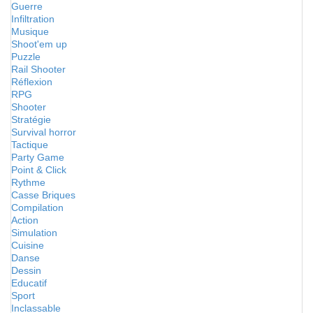
Guerre
Infiltration
Musique
Shoot'em up
Puzzle
Rail Shooter
Réflexion
RPG
Shooter
Stratégie
Survival horror
Tactique
Party Game
Point & Click
Rythme
Casse Briques
Compilation
Action
Simulation
Cuisine
Danse
Dessin
Educatif
Sport
Inclassable