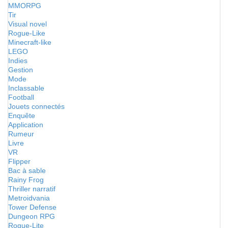
MMORPG
Tir
Visual novel
Rogue-Like
Minecraft-like
LEGO
Indies
Gestion
Mode
Inclassable
Football
Jouets connectés
Enquête
Application
Rumeur
Livre
VR
Flipper
Bac à sable
Rainy Frog
Thriller narratif
Metroidvania
Tower Defense
Dungeon RPG
Rogue-Lite