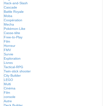
Hack-and-Slash
Cascade
Battle Royale
Moba
Coopération
Mecha
Pokémon-Like
Casse-tête
Free-to-Play
Film
Horreur
FMV
Survie
Exploration
Livres
Tactical-RPG
Twin-stick shooter
City Builder
LEGO
Multi
Cinéma
Film
console
Autre
Deck Builder