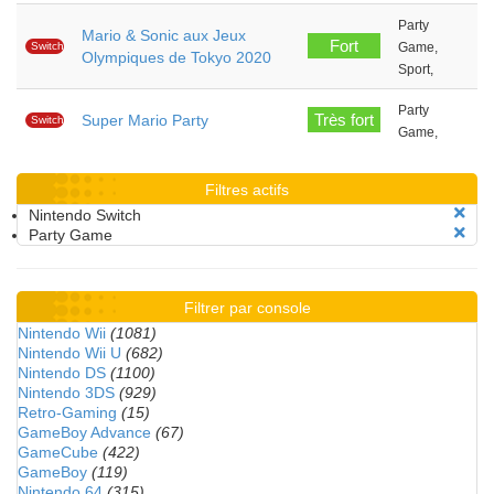
Party
Mario & Sonic aux Jeux
Fort
Switch
Game,
Olympiques de Tokyo 2020
Sport,
Party
Très fort
Super Mario Party
Switch
Game,
Filtres actifs
Nintendo Switch
Party Game
Filtrer par console
Nintendo Wii
(1081)
Nintendo Wii U
(682)
Nintendo DS
(1100)
Nintendo 3DS
(929)
Retro-Gaming
(15)
GameBoy Advance
(67)
GameCube
(422)
GameBoy
(119)
Nintendo 64
(315)