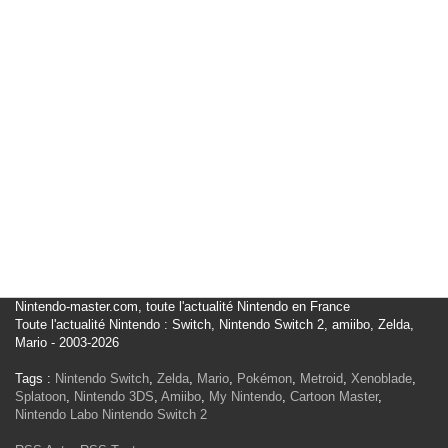
Nintendo-master.com, toute l'actualité Nintendo en France
Toute l'actualité Nintendo : Switch, Nintendo Switch 2, amiibo, Zelda,
Mario - 2003-2026
Tags :
Nintendo Switch
,
Zelda
,
Mario
,
Pokémon
,
Metroid
,
Xenoblade
,
Splatoon
,
Nintendo 3DS
,
Amiibo
,
My Nintendo
,
Cartoon Master
,
Nintendo Labo
Nintendo Switch 2