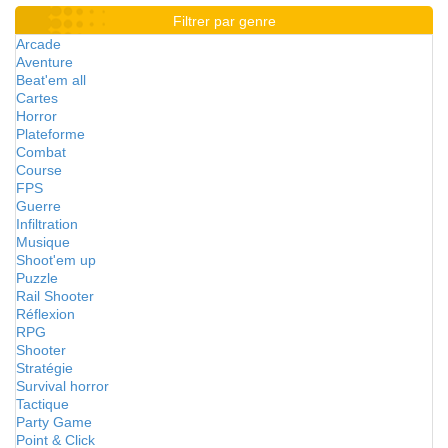
Filtrer par genre
Arcade
Aventure
Beat'em all
Cartes
Horror
Plateforme
Combat
Course
FPS
Guerre
Infiltration
Musique
Shoot'em up
Puzzle
Rail Shooter
Réflexion
RPG
Shooter
Stratégie
Survival horror
Tactique
Party Game
Point & Click