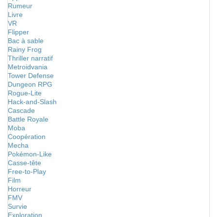
Rumeur
Livre
VR
Flipper
Bac à sable
Rainy Frog
Thriller narratif
Metroidvania
Tower Defense
Dungeon RPG
Rogue-Lite
Hack-and-Slash
Cascade
Battle Royale
Moba
Coopération
Mecha
Pokémon-Like
Casse-tête
Free-to-Play
Film
Horreur
FMV
Survie
Exploration