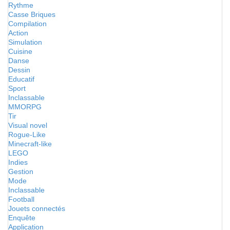
Rythme
Casse Briques
Compilation
Action
Simulation
Cuisine
Danse
Dessin
Educatif
Sport
Inclassable
MMORPG
Tir
Visual novel
Rogue-Like
Minecraft-like
LEGO
Indies
Gestion
Mode
Inclassable
Football
Jouets connectés
Enquête
Application