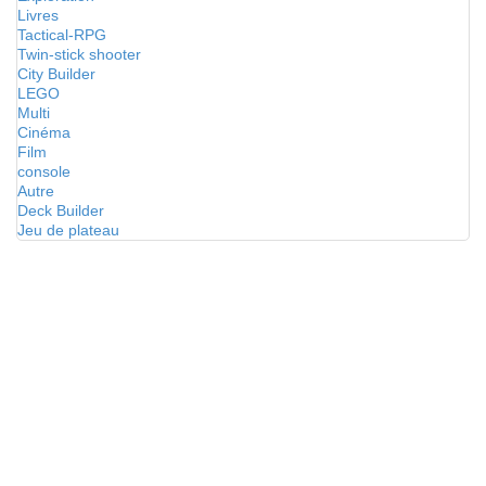
Livres
Tactical-RPG
Twin-stick shooter
City Builder
LEGO
Multi
Cinéma
Film
console
Autre
Deck Builder
Jeu de plateau