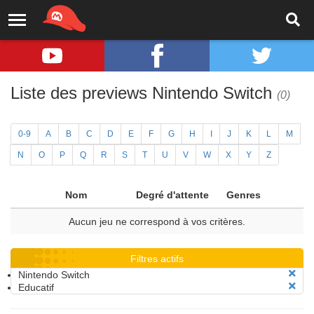
Liste des previews Nintendo Switch
(0)
0-9
A
B
C
D
E
F
G
H
I
J
K
L
M
N
O
P
Q
R
S
T
U
V
W
X
Y
Z
Nom
Degré d'attente
Genres
Aucun jeu ne correspond à vos critères.
Filtres actifs
Nintendo Switch
Educatif