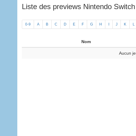
Liste des previews Nintendo Switc
0-9
A
B
C
D
E
F
G
H
I
J
K
L
Nom
Aucun je