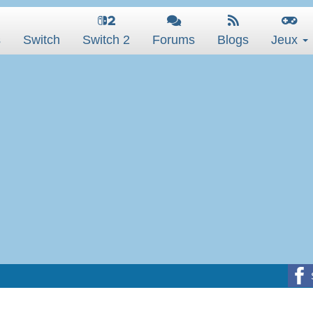
s
Switch
Switch 2
Forums
Blogs
Jeux