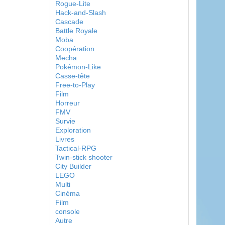
Rogue-Lite
Hack-and-Slash
Cascade
Battle Royale
Moba
Coopération
Mecha
Pokémon-Like
Casse-tête
Free-to-Play
Film
Horreur
FMV
Survie
Exploration
Livres
Tactical-RPG
Twin-stick shooter
City Builder
LEGO
Multi
Cinéma
Film
console
Autre