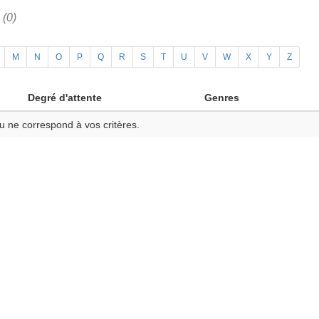
h
(0)
M
N
O
P
Q
R
S
T
U
V
W
X
Y
Z
Degré d'attente
Genres
u ne correspond à vos critères.