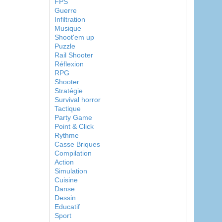
FPS
Guerre
Infiltration
Musique
Shoot'em up
Puzzle
Rail Shooter
Réflexion
RPG
Shooter
Stratégie
Survival horror
Tactique
Party Game
Point & Click
Rythme
Casse Briques
Compilation
Action
Simulation
Cuisine
Danse
Dessin
Educatif
Sport