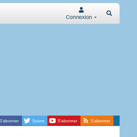
Connexion
S'abonner
Suivre
S'abonner
S'abonner