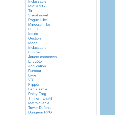
Inclassable
MMORPG
Tir
Visual novel
Rogue-Like
Minecraft-like
LEGO
Indies
Gestion
Mode
Inclassable
Football
Jouets connectés
Enquête
Application
Rumeur
Livre
VR
Flipper
Bac à sable
Rainy Frog
Thriller narratif
Metroidvania
Tower Defense
Dungeon RPG