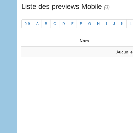
Liste des previews Mobile
(0)
0-9
A
B
C
D
E
F
G
H
I
J
K
L
Nom
Aucun je