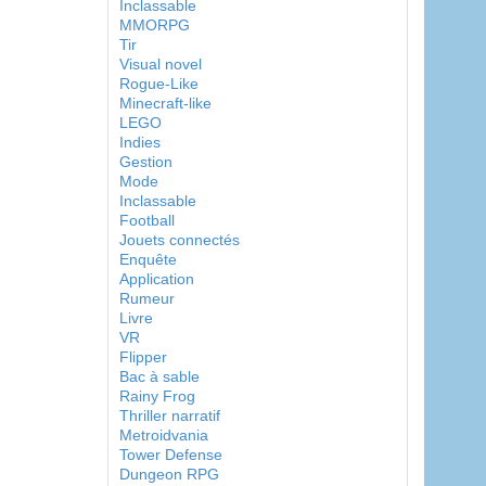
Inclassable
MMORPG
Tir
Visual novel
Rogue-Like
Minecraft-like
LEGO
Indies
Gestion
Mode
Inclassable
Football
Jouets connectés
Enquête
Application
Rumeur
Livre
VR
Flipper
Bac à sable
Rainy Frog
Thriller narratif
Metroidvania
Tower Defense
Dungeon RPG