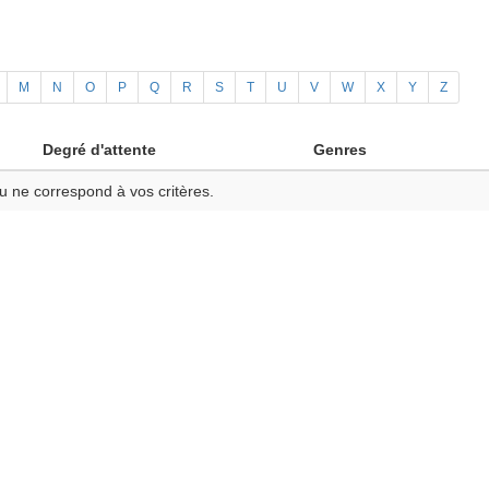
M
N
O
P
Q
R
S
T
U
V
W
X
Y
Z
Degré d'attente
Genres
u ne correspond à vos critères.