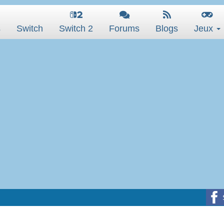
s
Switch
Switch 2
Forums
Blogs
Jeux