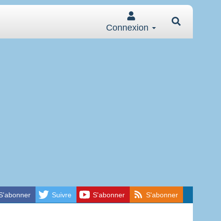
Connexion
S'abonner
Suivre
S'abonner
S'abonner