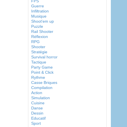
FPS
Guerre
Infiltration
Musique
Shoot'em up
Puzzle
Rail Shooter
Réflexion
RPG
Shooter
Stratégie
Survival horror
Tactique
Party Game
Point & Click
Rythme
Casse Briques
Compilation
Action
Simulation
Cuisine
Danse
Dessin
Educatif
Sport