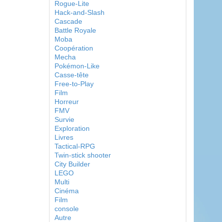
Rogue-Lite
Hack-and-Slash
Cascade
Battle Royale
Moba
Coopération
Mecha
Pokémon-Like
Casse-tête
Free-to-Play
Film
Horreur
FMV
Survie
Exploration
Livres
Tactical-RPG
Twin-stick shooter
City Builder
LEGO
Multi
Cinéma
Film
console
Autre