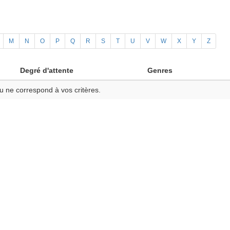
M
N
O
P
Q
R
S
T
U
V
W
X
Y
Z
Degré d'attente
Genres
u ne correspond à vos critères.