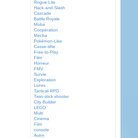
Rogue-Lite
Hack-and-Slash
Cascade
Battle Royale
Moba
Coopération
Mecha
Pokémon-Like
Casse-tête
Free-to-Play
Film
Horreur
FMV
Survie
Exploration
Livres
Tactical-RPG
Twin-stick shooter
City Builder
LEGO
Multi
Cinéma
Film
console
Autre