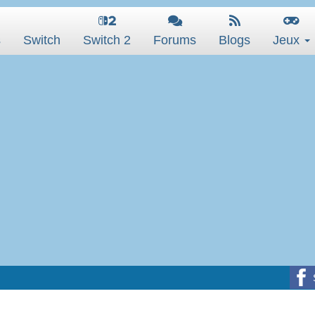
s
Switch
Switch 2
Forums
Blogs
Jeux