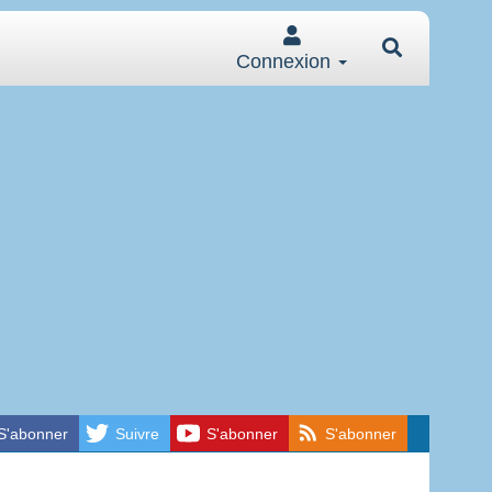
Connexion
S'abonner
Suivre
S'abonner
S'abonner