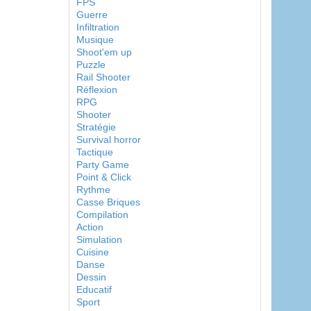
FPS
Guerre
Infiltration
Musique
Shoot'em up
Puzzle
Rail Shooter
Réflexion
RPG
Shooter
Stratégie
Survival horror
Tactique
Party Game
Point & Click
Rythme
Casse Briques
Compilation
Action
Simulation
Cuisine
Danse
Dessin
Educatif
Sport