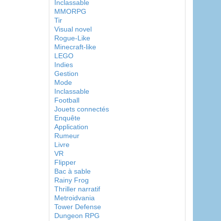
Inclassable
MMORPG
Tir
Visual novel
Rogue-Like
Minecraft-like
LEGO
Indies
Gestion
Mode
Inclassable
Football
Jouets connectés
Enquête
Application
Rumeur
Livre
VR
Flipper
Bac à sable
Rainy Frog
Thriller narratif
Metroidvania
Tower Defense
Dungeon RPG