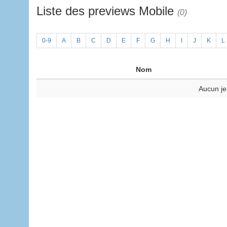
Liste des previews Mobile
(0)
0-9
A
B
C
D
E
F
G
H
I
J
K
L
Nom
Aucun je