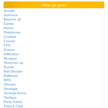
Filtrer par genre
Arcade
Aventure
Beat'em all
Cartes
Horror
Plateforme
Combat
Course
FPS
Guerre
Infiltration
Musique
Shoot'em up
Puzzle
Rail Shooter
Réflexion
RPG
Shooter
Stratégie
Survival horror
Tactique
Party Game
Point & Click