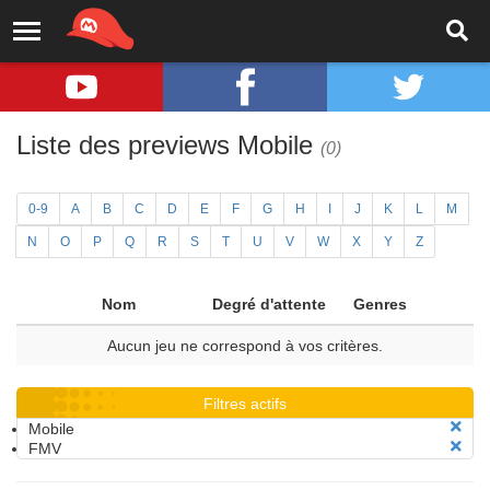
Liste des previews Mobile
(0)
0-9
A
B
C
D
E
F
G
H
I
J
K
L
M
N
O
P
Q
R
S
T
U
V
W
X
Y
Z
Nom
Degré d'attente
Genres
Aucun jeu ne correspond à vos critères.
Filtres actifs
Mobile
FMV