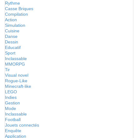
Rythme
Casse Briques
Compilation
Action
Simulation
Cuisine
Danse
Dessin
Educatif
Sport
Inclassable
MMORPG
Tir
Visual novel
Rogue-Like
Minecraft-like
LEGO
Indies
Gestion
Mode
Inclassable
Football
Jouets connectés
Enquête
Application