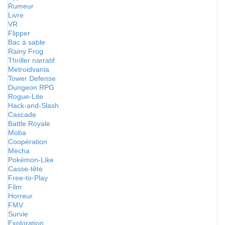
Rumeur
Livre
VR
Flipper
Bac à sable
Rainy Frog
Thriller narratif
Metroidvania
Tower Defense
Dungeon RPG
Rogue-Lite
Hack-and-Slash
Cascade
Battle Royale
Moba
Coopération
Mecha
Pokémon-Like
Casse-tête
Free-to-Play
Film
Horreur
FMV
Survie
Exploration