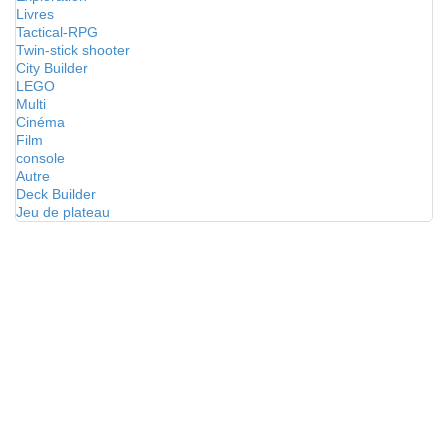
Livres
Tactical-RPG
Twin-stick shooter
City Builder
LEGO
Multi
Cinéma
Film
console
Autre
Deck Builder
Jeu de plateau