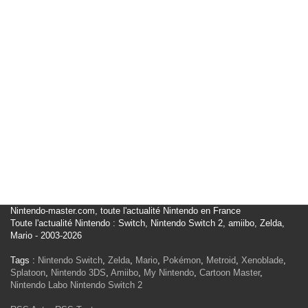
Nintendo-master.com, toute l'actualité Nintendo en France
Toute l'actualité Nintendo : Switch, Nintendo Switch 2, amiibo, Zelda,
Mario - 2003-2026
Tags :
Nintendo Switch
,
Zelda
,
Mario
,
Pokémon
,
Metroid
,
Xenoblade
,
Splatoon
,
Nintendo 3DS
,
Amiibo
,
My Nintendo
,
Cartoon Master
,
Nintendo Labo
Nintendo Switch 2