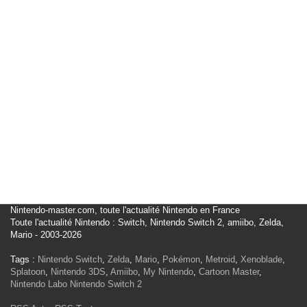
Nintendo-master.com, toute l'actualité Nintendo en France
Toute l'actualité Nintendo : Switch, Nintendo Switch 2, amiibo, Zelda,
Mario - 2003-2026
Tags :
Nintendo Switch
,
Zelda
,
Mario
,
Pokémon
,
Metroid
,
Xenoblade
,
Splatoon
,
Nintendo 3DS
,
Amiibo
,
My Nintendo
,
Cartoon Master
,
Nintendo Labo
Nintendo Switch 2