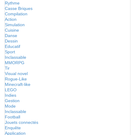
Rythme
Casse Briques
Compilation
Action
Simulation
Cuisine
Danse
Dessin
Educatif
Sport
Inclassable
MMORPG
Tir
Visual novel
Rogue-Like
Minecraft-like
LEGO
Indies
Gestion
Mode
Inclassable
Football
Jouets connectés
Enquête
Application