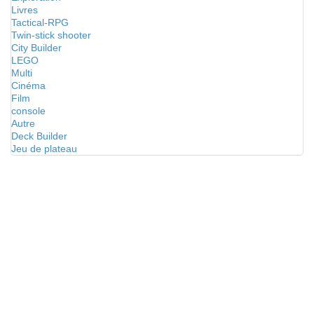
Livres
Tactical-RPG
Twin-stick shooter
City Builder
LEGO
Multi
Cinéma
Film
console
Autre
Deck Builder
Jeu de plateau