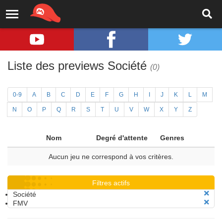
Liste des previews Société
(0)
0-9
A
B
C
D
E
F
G
H
I
J
K
L
M
N
O
P
Q
R
S
T
U
V
W
X
Y
Z
Nom
Degré d'attente
Genres
Aucun jeu ne correspond à vos critères.
Filtres actifs
Société
FMV