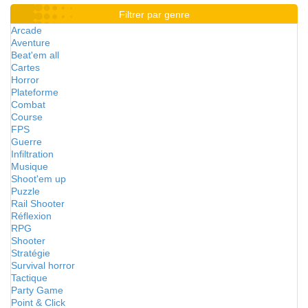
Filtrer par genre
Arcade
Aventure
Beat'em all
Cartes
Horror
Plateforme
Combat
Course
FPS
Guerre
Infiltration
Musique
Shoot'em up
Puzzle
Rail Shooter
Réflexion
RPG
Shooter
Stratégie
Survival horror
Tactique
Party Game
Point & Click