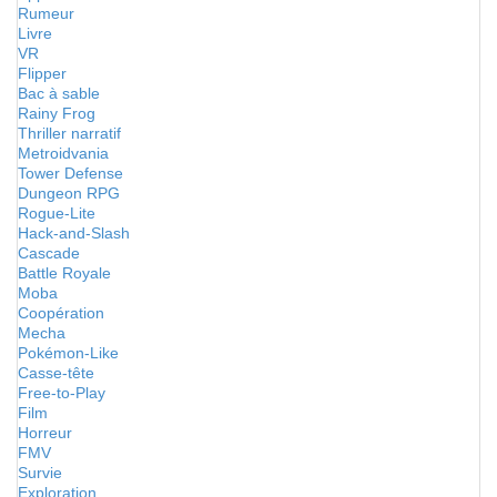
Rumeur
Livre
VR
Flipper
Bac à sable
Rainy Frog
Thriller narratif
Metroidvania
Tower Defense
Dungeon RPG
Rogue-Lite
Hack-and-Slash
Cascade
Battle Royale
Moba
Coopération
Mecha
Pokémon-Like
Casse-tête
Free-to-Play
Film
Horreur
FMV
Survie
Exploration