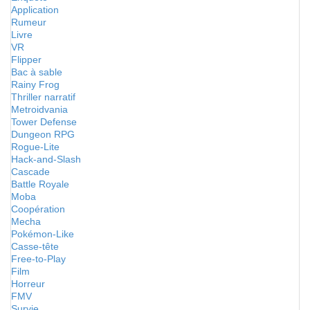
Application
Rumeur
Livre
VR
Flipper
Bac à sable
Rainy Frog
Thriller narratif
Metroidvania
Tower Defense
Dungeon RPG
Rogue-Lite
Hack-and-Slash
Cascade
Battle Royale
Moba
Coopération
Mecha
Pokémon-Like
Casse-tête
Free-to-Play
Film
Horreur
FMV
Survie