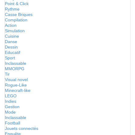
Point & Click
Rythme
Casse Briques
Compilation
Action
Simulation
Cuisine
Danse
Dessin
Educatif
Sport
Inclassable
MMORPG
Tir
Visual novel
Rogue-Like
Minecraft-like
LEGO
Indies
Gestion
Mode
Inclassable
Football
Jouets connectés
Enquête