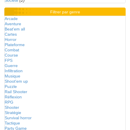
Société
(2)
Filtrer par genre
Arcade
Aventure
Beat'em all
Cartes
Horror
Plateforme
Combat
Course
FPS
Guerre
Infiltration
Musique
Shoot'em up
Puzzle
Rail Shooter
Réflexion
RPG
Shooter
Stratégie
Survival horror
Tactique
Party Game