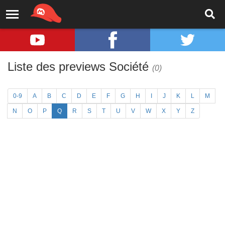
Liste des previews Société
(0)
0-9
A
B
C
D
E
F
G
H
I
J
K
L
M
N
O
P
Q
R
S
T
U
V
W
X
Y
Z