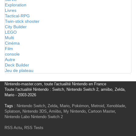
Exploration
Livres
Tactical-RPG
Twin-stick shooter
City Builder
LEGO
Multi
Cinéma
Film
console
Autre
Deck Builder
Jeu de plateau
Nintendo-master.com, toute l'actualité Nintendo en France
Toute l'actualité Nintendo : Switch, Nintendo Switch 2, amiibo, Zelda,
Mario - 2003-2026
Tags :
Nintendo Switch
,
Zelda
,
Mario
,
Pokémon
,
Metroid
,
Xenoblade
,
Splatoon
,
Nintendo 3DS
,
Amiibo
,
My Nintendo
,
Cartoon Master
,
Nintendo Labo
Nintendo Switch 2
RSS Actu
,
RSS Tests