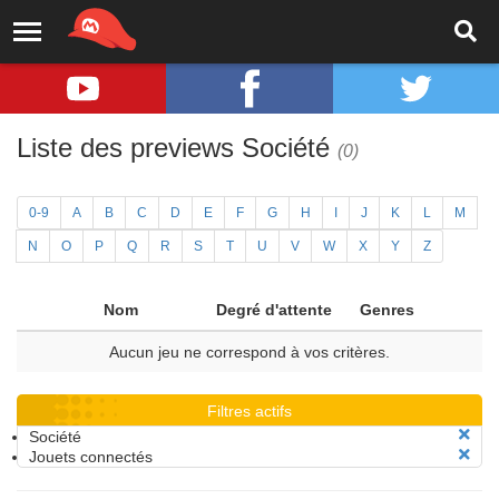
Liste des previews Société
(0)
0-9
A
B
C
D
E
F
G
H
I
J
K
L
M
N
O
P
Q
R
S
T
U
V
W
X
Y
Z
Nom
Degré d'attente
Genres
Aucun jeu ne correspond à vos critères.
Filtres actifs
Société
Jouets connectés