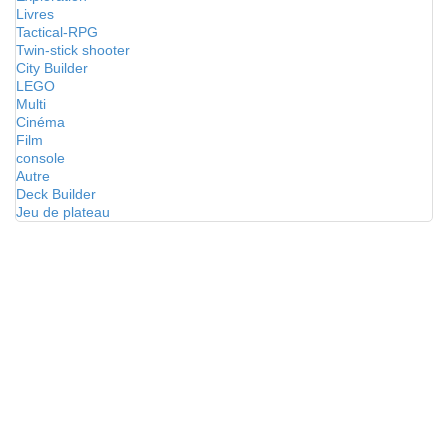
Livres
Tactical-RPG
Twin-stick shooter
City Builder
LEGO
Multi
Cinéma
Film
console
Autre
Deck Builder
Jeu de plateau