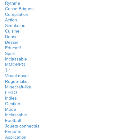
Rythme
Casse Briques
Compilation
Action
Simulation
Cuisine
Danse
Dessin
Educatif
Sport
Inclassable
MMORPG
Tir
Visual novel
Rogue-Like
Minecraft-like
LEGO
Indies
Gestion
Mode
Inclassable
Football
Jouets connectés
Enquête
Application