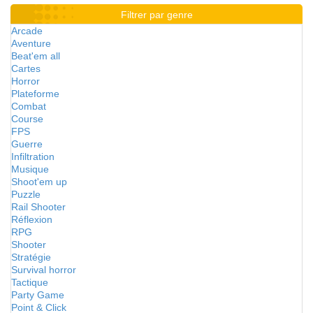
Filtrer par genre
Arcade
Aventure
Beat'em all
Cartes
Horror
Plateforme
Combat
Course
FPS
Guerre
Infiltration
Musique
Shoot'em up
Puzzle
Rail Shooter
Réflexion
RPG
Shooter
Stratégie
Survival horror
Tactique
Party Game
Point & Click