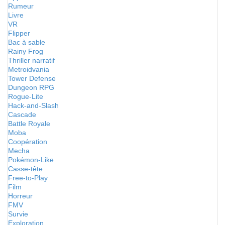
Rumeur
Livre
VR
Flipper
Bac à sable
Rainy Frog
Thriller narratif
Metroidvania
Tower Defense
Dungeon RPG
Rogue-Lite
Hack-and-Slash
Cascade
Battle Royale
Moba
Coopération
Mecha
Pokémon-Like
Casse-tête
Free-to-Play
Film
Horreur
FMV
Survie
Exploration