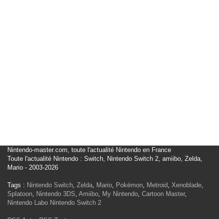
Nintendo-master.com, toute l'actualité Nintendo en France
Toute l'actualité Nintendo : Switch, Nintendo Switch 2, amiibo, Zelda,
Mario - 2003-2026
Tags :
Nintendo Switch
,
Zelda
,
Mario
,
Pokémon
,
Metroid
,
Xenoblade
,
Splatoon
,
Nintendo 3DS
,
Amiibo
,
My Nintendo
,
Cartoon Master
,
Nintendo Labo
Nintendo Switch 2