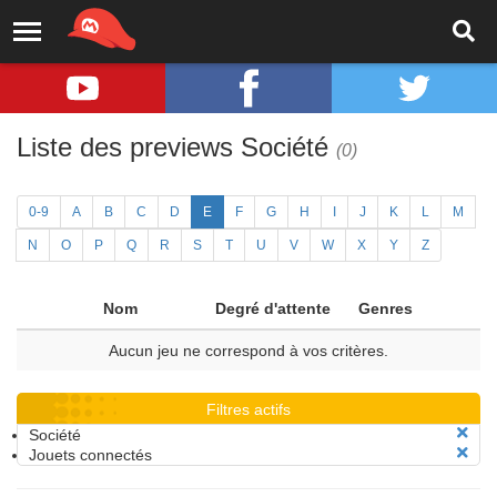
Liste des previews Société
(0)
0-9
A
B
C
D
E
F
G
H
I
J
K
L
M
N
O
P
Q
R
S
T
U
V
W
X
Y
Z
Nom
Degré d'attente
Genres
Aucun jeu ne correspond à vos critères.
Filtres actifs
Société
Jouets connectés