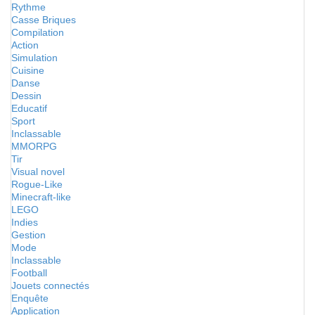
Rythme
Casse Briques
Compilation
Action
Simulation
Cuisine
Danse
Dessin
Educatif
Sport
Inclassable
MMORPG
Tir
Visual novel
Rogue-Like
Minecraft-like
LEGO
Indies
Gestion
Mode
Inclassable
Football
Jouets connectés
Enquête
Application