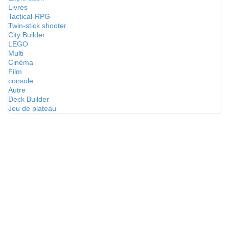
Livres
Tactical-RPG
Twin-stick shooter
City Builder
LEGO
Multi
Cinéma
Film
console
Autre
Deck Builder
Jeu de plateau