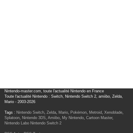
Nintendo-master.com, toute l'actualité Nintendo en France
Toute l'actualité Nintendo : Switch, Nintendo Switch 2, amiibo, Zelda,
Mario - 2003-2026
Tags :
Nintendo Switch
,
Zelda
,
Mario
,
Pokémon
,
Metroid
,
Xenoblade
,
Splatoon
,
Nintendo 3DS
,
Amiibo
,
My Nintendo
,
Cartoon Master
,
Nintendo Labo
Nintendo Switch 2