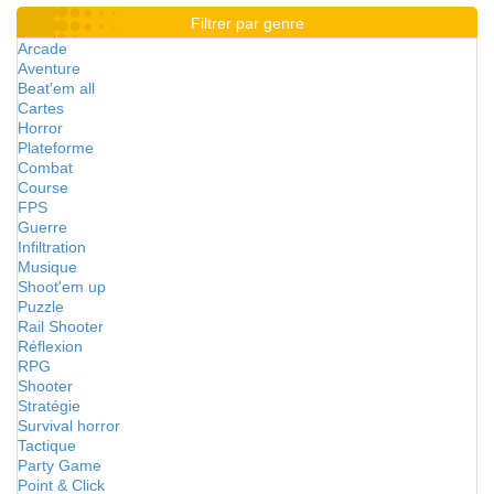
Filtrer par genre
Arcade
Aventure
Beat'em all
Cartes
Horror
Plateforme
Combat
Course
FPS
Guerre
Infiltration
Musique
Shoot'em up
Puzzle
Rail Shooter
Réflexion
RPG
Shooter
Stratégie
Survival horror
Tactique
Party Game
Point & Click