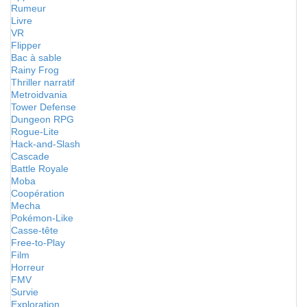
Rumeur
Livre
VR
Flipper
Bac à sable
Rainy Frog
Thriller narratif
Metroidvania
Tower Defense
Dungeon RPG
Rogue-Lite
Hack-and-Slash
Cascade
Battle Royale
Moba
Coopération
Mecha
Pokémon-Like
Casse-tête
Free-to-Play
Film
Horreur
FMV
Survie
Exploration