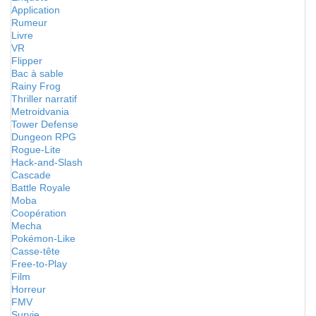
Application
Rumeur
Livre
VR
Flipper
Bac à sable
Rainy Frog
Thriller narratif
Metroidvania
Tower Defense
Dungeon RPG
Rogue-Lite
Hack-and-Slash
Cascade
Battle Royale
Moba
Coopération
Mecha
Pokémon-Like
Casse-tête
Free-to-Play
Film
Horreur
FMV
Survie