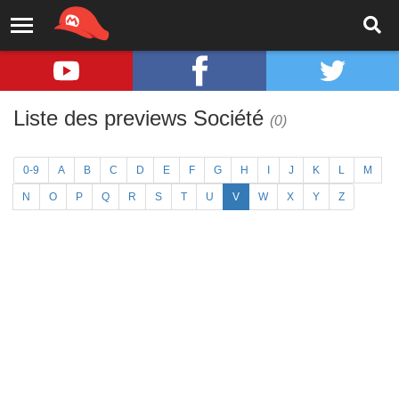
Liste des previews Société
(0)
0-9
A
B
C
D
E
F
G
H
I
J
K
L
M
N
O
P
Q
R
S
T
U
V
W
X
Y
Z