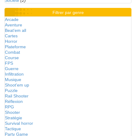
Société
(2)
Filtrer par genre
Arcade
Aventure
Beat'em all
Cartes
Horror
Plateforme
Combat
Course
FPS
Guerre
Infiltration
Musique
Shoot'em up
Puzzle
Rail Shooter
Réflexion
RPG
Shooter
Stratégie
Survival horror
Tactique
Party Game