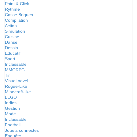
Point & Click
Rythme
Casse Briques
Compilation
Action
Simulation
Cuisine
Danse
Dessin
Educatif
Sport
Inclassable
MMORPG
Tir
Visual novel
Rogue-Like
Minecraft-like
LEGO
Indies
Gestion
Mode
Inclassable
Football
Jouets connectés
Enquête