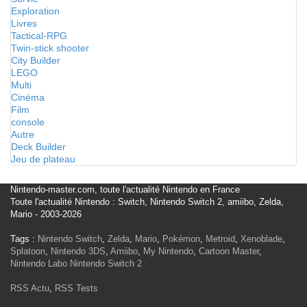
Exploration
Livres
Tactical-RPG
Twin-stick shooter
City Builder
LEGO
Multi
Cinéma
Film
console
Autre
Deck Builder
Jeu de plateau
Nintendo-master.com, toute l'actualité Nintendo en France
Toute l'actualité Nintendo : Switch, Nintendo Switch 2, amiibo, Zelda,
Mario - 2003-2026
Tags :
Nintendo Switch
,
Zelda
,
Mario
,
Pokémon
,
Metroid
,
Xenoblade
,
Splatoon
,
Nintendo 3DS
,
Amiibo
,
My Nintendo
,
Cartoon Master
,
Nintendo Labo
Nintendo Switch 2
RSS Actu
,
RSS Tests