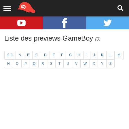
Liste des previews GameBoy
(0)
0-9
A
B
C
D
E
F
G
H
I
J
K
L
M
N
O
P
Q
R
S
T
U
V
W
X
Y
Z