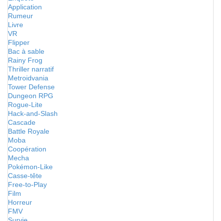
Application
Rumeur
Livre
VR
Flipper
Bac à sable
Rainy Frog
Thriller narratif
Metroidvania
Tower Defense
Dungeon RPG
Rogue-Lite
Hack-and-Slash
Cascade
Battle Royale
Moba
Coopération
Mecha
Pokémon-Like
Casse-tête
Free-to-Play
Film
Horreur
FMV
Survie