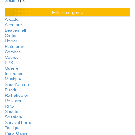
Société
(2)
Filtrer par genre
Arcade
Aventure
Beat'em all
Cartes
Horror
Plateforme
Combat
Course
FPS
Guerre
Infiltration
Musique
Shoot'em up
Puzzle
Rail Shooter
Réflexion
RPG
Shooter
Stratégie
Survival horror
Tactique
Party Game