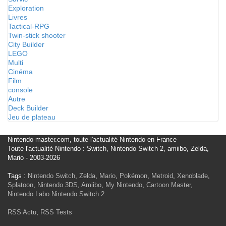
Exploration
Livres
Tactical-RPG
Twin-stick shooter
City Builder
LEGO
Multi
Cinéma
Film
console
Autre
Deck Builder
Jeu de plateau
Nintendo-master.com, toute l'actualité Nintendo en France
Toute l'actualité Nintendo : Switch, Nintendo Switch 2, amiibo, Zelda,
Mario - 2003-2026
Tags :
Nintendo Switch
,
Zelda
,
Mario
,
Pokémon
,
Metroid
,
Xenoblade
,
Splatoon
,
Nintendo 3DS
,
Amiibo
,
My Nintendo
,
Cartoon Master
,
Nintendo Labo
Nintendo Switch 2
RSS Actu
,
RSS Tests