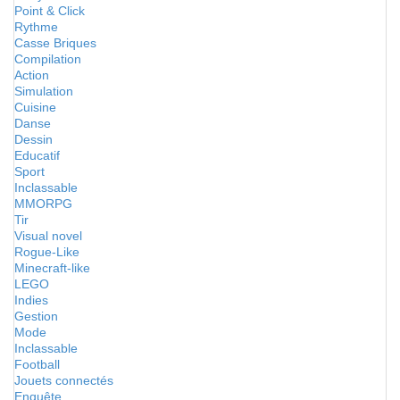
Point & Click
Rythme
Casse Briques
Compilation
Action
Simulation
Cuisine
Danse
Dessin
Educatif
Sport
Inclassable
MMORPG
Tir
Visual novel
Rogue-Like
Minecraft-like
LEGO
Indies
Gestion
Mode
Inclassable
Football
Jouets connectés
Enquête