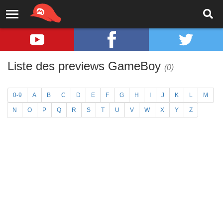
Liste des previews GameBoy
(0)
0-9
A
B
C
D
E
F
G
H
I
J
K
L
M
N
O
P
Q
R
S
T
U
V
W
X
Y
Z