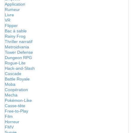
Application
Rumeur
Livre
VR
Flipper
Bac à sable
Rainy Frog
Thriller narratif
Metroidvania
Tower Defense
Dungeon RPG
Rogue-Lite
Hack-and-Slash
Cascade
Battle Royale
Moba
Coopération
Mecha
Pokémon-Like
Casse-tête
Free-to-Play
Film
Horreur
FMV
Survie