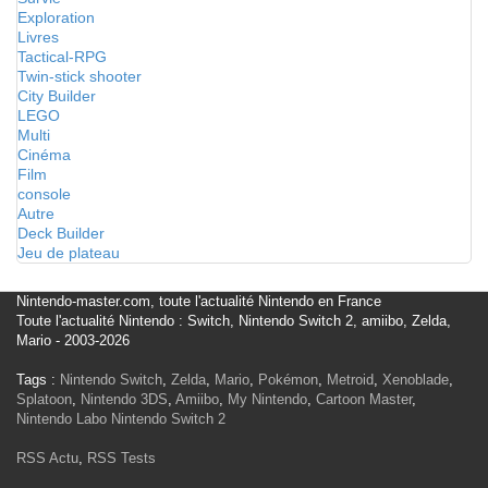
Exploration
Livres
Tactical-RPG
Twin-stick shooter
City Builder
LEGO
Multi
Cinéma
Film
console
Autre
Deck Builder
Jeu de plateau
Nintendo-master.com, toute l'actualité Nintendo en France
Toute l'actualité Nintendo : Switch, Nintendo Switch 2, amiibo, Zelda,
Mario - 2003-2026
Tags :
Nintendo Switch
,
Zelda
,
Mario
,
Pokémon
,
Metroid
,
Xenoblade
,
Splatoon
,
Nintendo 3DS
,
Amiibo
,
My Nintendo
,
Cartoon Master
,
Nintendo Labo
Nintendo Switch 2
RSS Actu
,
RSS Tests