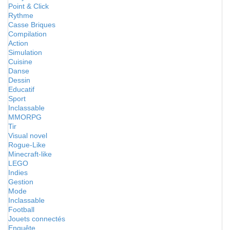
Point & Click
Rythme
Casse Briques
Compilation
Action
Simulation
Cuisine
Danse
Dessin
Educatif
Sport
Inclassable
MMORPG
Tir
Visual novel
Rogue-Like
Minecraft-like
LEGO
Indies
Gestion
Mode
Inclassable
Football
Jouets connectés
Enquête