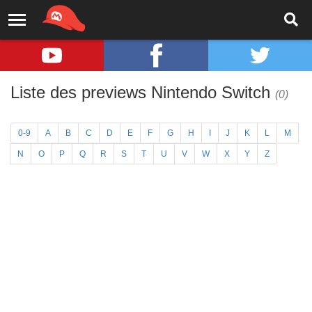
Liste des previews Nintendo Switch
(0)
0-9
A
B
C
D
E
F
G
H
I
J
K
L
M
N
O
P
Q
R
S
T
U
V
W
X
Y
Z