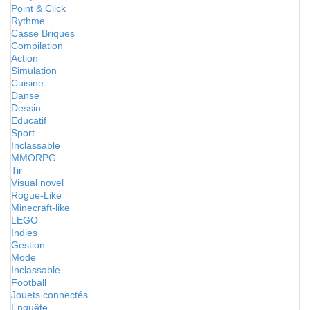
Point & Click
Rythme
Casse Briques
Compilation
Action
Simulation
Cuisine
Danse
Dessin
Educatif
Sport
Inclassable
MMORPG
Tir
Visual novel
Rogue-Like
Minecraft-like
LEGO
Indies
Gestion
Mode
Inclassable
Football
Jouets connectés
Enquête