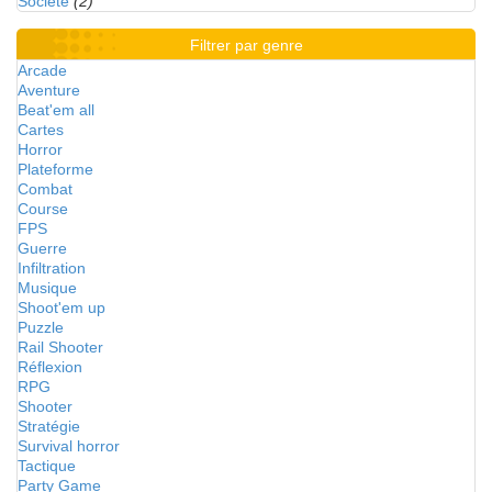
Société
(2)
Filtrer par genre
Arcade
Aventure
Beat'em all
Cartes
Horror
Plateforme
Combat
Course
FPS
Guerre
Infiltration
Musique
Shoot'em up
Puzzle
Rail Shooter
Réflexion
RPG
Shooter
Stratégie
Survival horror
Tactique
Party Game