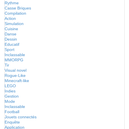
Rythme
Casse Briques
Compilation
Action
Simulation
Cuisine
Danse
Dessin
Educatif
Sport
Inclassable
MMORPG
Tir
Visual novel
Rogue-Like
Minecraft-like
LEGO
Indies
Gestion
Mode
Inclassable
Football
Jouets connectés
Enquête
Application