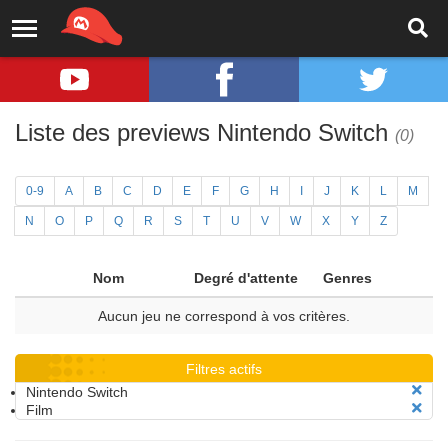
Liste des previews Nintendo Switch
(0)
0-9
A
B
C
D
E
F
G
H
I
J
K
L
M
N
O
P
Q
R
S
T
U
V
W
X
Y
Z
Nom
Degré d'attente
Genres
Aucun jeu ne correspond à vos critères.
Filtres actifs
Nintendo Switch
Film