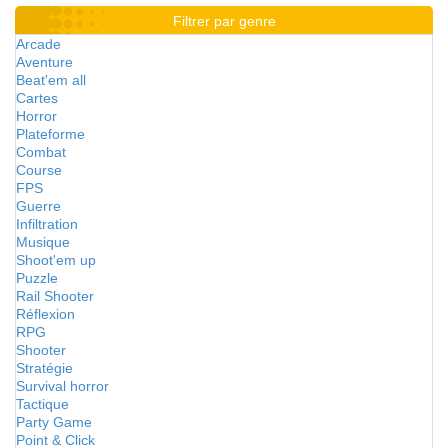
Filtrer par genre
Arcade
Aventure
Beat'em all
Cartes
Horror
Plateforme
Combat
Course
FPS
Guerre
Infiltration
Musique
Shoot'em up
Puzzle
Rail Shooter
Réflexion
RPG
Shooter
Stratégie
Survival horror
Tactique
Party Game
Point & Click