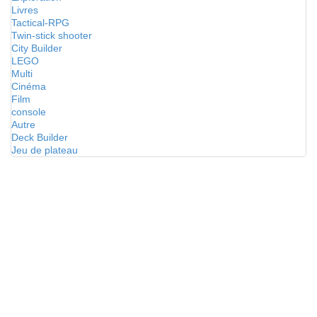
Livres
Tactical-RPG
Twin-stick shooter
City Builder
LEGO
Multi
Cinéma
Film
console
Autre
Deck Builder
Jeu de plateau