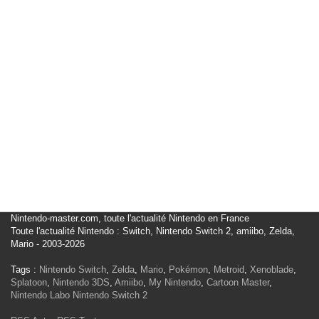
Nintendo-master.com, toute l'actualité Nintendo en France
Toute l'actualité Nintendo : Switch, Nintendo Switch 2, amiibo, Zelda,
Mario - 2003-2026
Tags :
Nintendo Switch
,
Zelda
,
Mario
,
Pokémon
,
Metroid
,
Xenoblade
,
Splatoon
,
Nintendo 3DS
,
Amiibo
,
My Nintendo
,
Cartoon Master
,
Nintendo Labo
Nintendo Switch 2