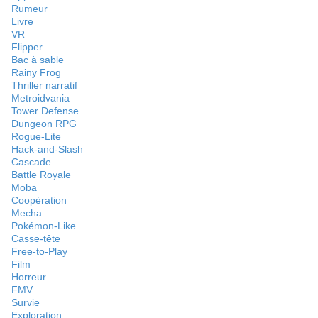
Rumeur
Livre
VR
Flipper
Bac à sable
Rainy Frog
Thriller narratif
Metroidvania
Tower Defense
Dungeon RPG
Rogue-Lite
Hack-and-Slash
Cascade
Battle Royale
Moba
Coopération
Mecha
Pokémon-Like
Casse-tête
Free-to-Play
Film
Horreur
FMV
Survie
Exploration