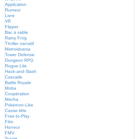
Application
Rumeur
Livre
VR
Flipper
Bac à sable
Rainy Frog
Thriller narratif
Metroidvania
Tower Defense
Dungeon RPG
Rogue-Lite
Hack-and-Slash
Cascade
Battle Royale
Moba
Coopération
Mecha
Pokémon-Like
Casse-tête
Free-to-Play
Film
Horreur
FMV
Survie