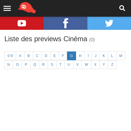
Liste des previews Cinéma
(0)
0-9
A
B
C
D
E
F
G
H
I
J
K
L
M
N
O
P
Q
R
S
T
U
V
W
X
Y
Z