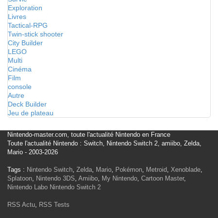
Exploration
Livres
Tactical-RPG
Twin-stick shooter
City Builder
LEGO
Multi
Cinéma
Film
console
Autre
Deck Builder
Jeu de plateau
Nintendo-master.com, toute l'actualité Nintendo en France
Toute l'actualité Nintendo : Switch, Nintendo Switch 2, amiibo, Zelda,
Mario - 2003-2026
Tags :
Nintendo Switch
,
Zelda
,
Mario
,
Pokémon
,
Metroid
,
Xenoblade
,
Splatoon
,
Nintendo 3DS
,
Amiibo
,
My Nintendo
,
Cartoon Master
,
Nintendo Labo
Nintendo Switch 2
RSS Actu
,
RSS Tests