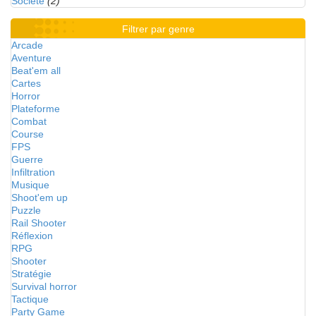
Société
(2)
Filtrer par genre
Arcade
Aventure
Beat'em all
Cartes
Horror
Plateforme
Combat
Course
FPS
Guerre
Infiltration
Musique
Shoot'em up
Puzzle
Rail Shooter
Réflexion
RPG
Shooter
Stratégie
Survival horror
Tactique
Party Game