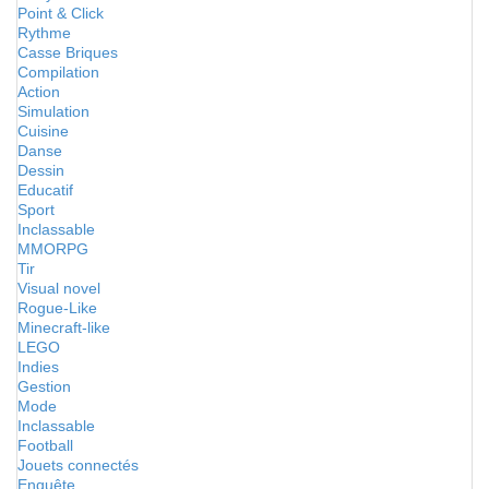
Point & Click
Rythme
Casse Briques
Compilation
Action
Simulation
Cuisine
Danse
Dessin
Educatif
Sport
Inclassable
MMORPG
Tir
Visual novel
Rogue-Like
Minecraft-like
LEGO
Indies
Gestion
Mode
Inclassable
Football
Jouets connectés
Enquête