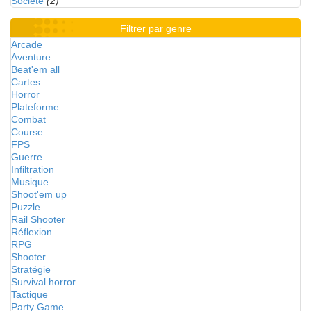
Société
(2)
Filtrer par genre
Arcade
Aventure
Beat'em all
Cartes
Horror
Plateforme
Combat
Course
FPS
Guerre
Infiltration
Musique
Shoot'em up
Puzzle
Rail Shooter
Réflexion
RPG
Shooter
Stratégie
Survival horror
Tactique
Party Game