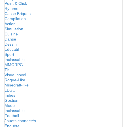
Point & Click
Rythme
Casse Briques
Compilation
Action
Simulation
Cuisine
Danse
Dessin
Educatif
Sport
Inclassable
MMORPG
Tir
Visual novel
Rogue-Like
Minecraft-like
LEGO
Indies
Gestion
Mode
Inclassable
Football
Jouets connectés
Enquête