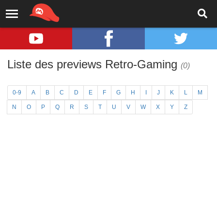
Liste des previews Retro-Gaming
(0)
0-9
A
B
C
D
E
F
G
H
I
J
K
L
M
N
O
P
Q
R
S
T
U
V
W
X
Y
Z