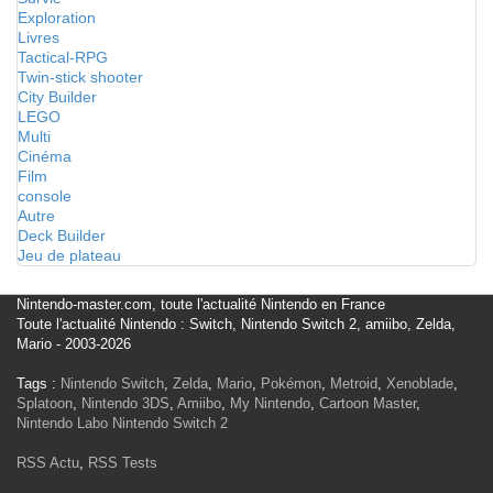
Exploration
Livres
Tactical-RPG
Twin-stick shooter
City Builder
LEGO
Multi
Cinéma
Film
console
Autre
Deck Builder
Jeu de plateau
Nintendo-master.com, toute l'actualité Nintendo en France
Toute l'actualité Nintendo : Switch, Nintendo Switch 2, amiibo, Zelda,
Mario - 2003-2026
Tags :
Nintendo Switch
,
Zelda
,
Mario
,
Pokémon
,
Metroid
,
Xenoblade
,
Splatoon
,
Nintendo 3DS
,
Amiibo
,
My Nintendo
,
Cartoon Master
,
Nintendo Labo
Nintendo Switch 2
RSS Actu
,
RSS Tests