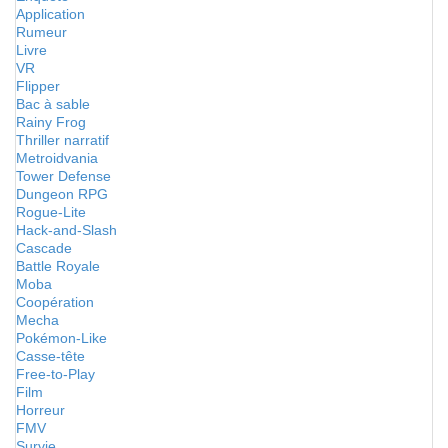
Application
Rumeur
Livre
VR
Flipper
Bac à sable
Rainy Frog
Thriller narratif
Metroidvania
Tower Defense
Dungeon RPG
Rogue-Lite
Hack-and-Slash
Cascade
Battle Royale
Moba
Coopération
Mecha
Pokémon-Like
Casse-tête
Free-to-Play
Film
Horreur
FMV
Survie