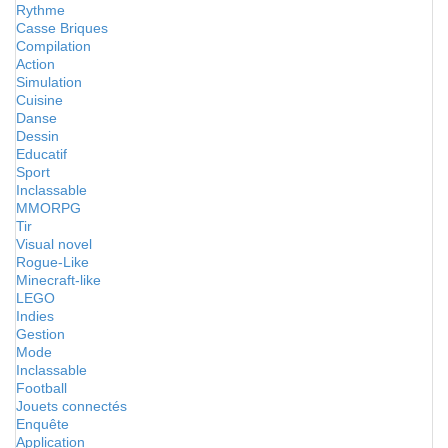
Rythme
Casse Briques
Compilation
Action
Simulation
Cuisine
Danse
Dessin
Educatif
Sport
Inclassable
MMORPG
Tir
Visual novel
Rogue-Like
Minecraft-like
LEGO
Indies
Gestion
Mode
Inclassable
Football
Jouets connectés
Enquête
Application