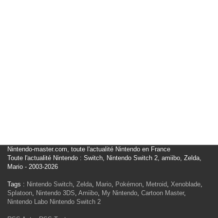
Nintendo-master.com, toute l'actualité Nintendo en France
Toute l'actualité Nintendo : Switch, Nintendo Switch 2, amiibo, Zelda,
Mario - 2003-2026
Tags :
Nintendo Switch
,
Zelda
,
Mario
,
Pokémon
,
Metroid
,
Xenoblade
,
Splatoon
,
Nintendo 3DS
,
Amiibo
,
My Nintendo
,
Cartoon Master
,
Nintendo Labo
Nintendo Switch 2