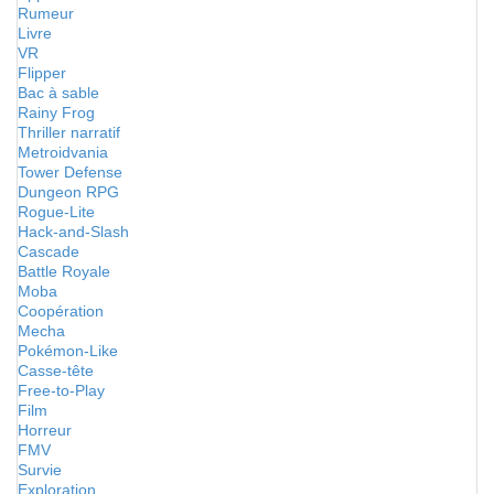
Rumeur
Livre
VR
Flipper
Bac à sable
Rainy Frog
Thriller narratif
Metroidvania
Tower Defense
Dungeon RPG
Rogue-Lite
Hack-and-Slash
Cascade
Battle Royale
Moba
Coopération
Mecha
Pokémon-Like
Casse-tête
Free-to-Play
Film
Horreur
FMV
Survie
Exploration