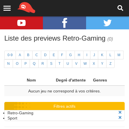
Liste des previews Retro-Gaming
(0)
0-9
A
B
C
D
E
F
G
H
I
J
K
L
M
N
O
P
Q
R
S
T
U
V
W
X
Y
Z
Nom
Degré d'attente
Genres
Aucun jeu ne correspond à vos critères.
Filtres actifs
Retro-Gaming
Sport