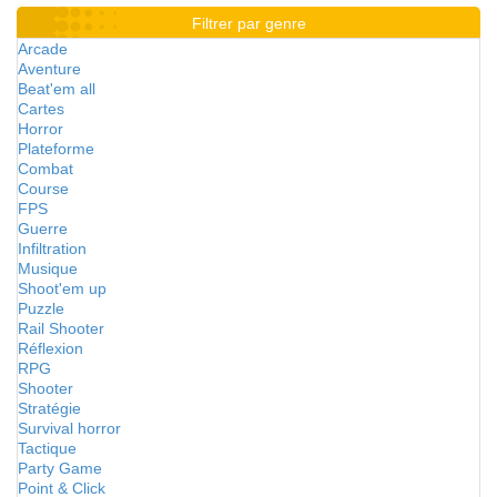
Filtrer par genre
Arcade
Aventure
Beat'em all
Cartes
Horror
Plateforme
Combat
Course
FPS
Guerre
Infiltration
Musique
Shoot'em up
Puzzle
Rail Shooter
Réflexion
RPG
Shooter
Stratégie
Survival horror
Tactique
Party Game
Point & Click