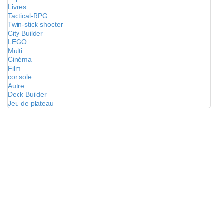
Livres
Tactical-RPG
Twin-stick shooter
City Builder
LEGO
Multi
Cinéma
Film
console
Autre
Deck Builder
Jeu de plateau