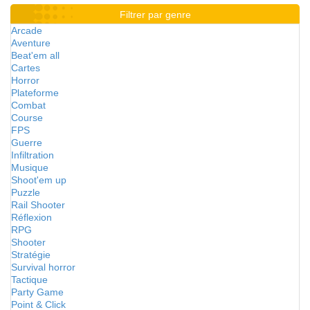
Filtrer par genre
Arcade
Aventure
Beat'em all
Cartes
Horror
Plateforme
Combat
Course
FPS
Guerre
Infiltration
Musique
Shoot'em up
Puzzle
Rail Shooter
Réflexion
RPG
Shooter
Stratégie
Survival horror
Tactique
Party Game
Point & Click