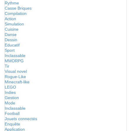
Rythme
Casse Briques
Compilation
Action
Simulation
Cuisine
Danse
Dessin
Educatif
Sport
Inclassable
MMORPG
Tir
Visual novel
Rogue-Like
Minecraft-like
LEGO
Indies
Gestion
Mode
Inclassable
Football
Jouets connectés
Enquête
Application