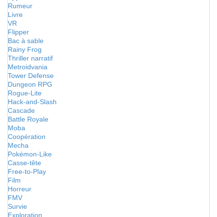
Rumeur
Livre
VR
Flipper
Bac à sable
Rainy Frog
Thriller narratif
Metroidvania
Tower Defense
Dungeon RPG
Rogue-Lite
Hack-and-Slash
Cascade
Battle Royale
Moba
Coopération
Mecha
Pokémon-Like
Casse-tête
Free-to-Play
Film
Horreur
FMV
Survie
Exploration