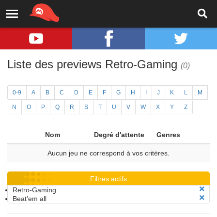
Liste des previews Retro-Gaming
(0)
0-9
A
B
C
D
E
F
G
H
I
J
K
L
M
N
O
P
Q
R
S
T
U
V
W
X
Y
Z
Nom
Degré d'attente
Genres
Aucun jeu ne correspond à vos critères.
Filtres actifs
Retro-Gaming
Beat'em all