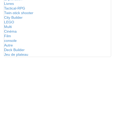
Livres
Tactical-RPG
Twin-stick shooter
City Builder
LEGO
Multi
Cinéma
Film
console
Autre
Deck Builder
Jeu de plateau