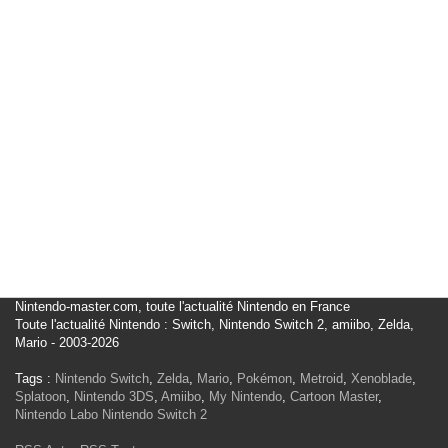
Nintendo-master.com, toute l'actualité Nintendo en France
Toute l'actualité Nintendo : Switch, Nintendo Switch 2, amiibo, Zelda,
Mario - 2003-2026
Tags :
Nintendo Switch
,
Zelda
,
Mario
,
Pokémon
,
Metroid
,
Xenoblade
,
Splatoon
,
Nintendo 3DS
,
Amiibo
,
My Nintendo
,
Cartoon Master
,
Nintendo Labo
Nintendo Switch 2