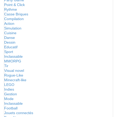
Party Game
Point & Click
Rythme
Casse Briques
Compilation
Action
Simulation
Cuisine
Danse
Dessin
Educatif
Sport
Inclassable
MMORPG
Tir
Visual novel
Rogue-Like
Minecraft-like
LEGO
Indies
Gestion
Mode
Inclassable
Football
Jouets connectés