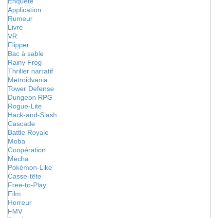
Enquête
Application
Rumeur
Livre
VR
Flipper
Bac à sable
Rainy Frog
Thriller narratif
Metroidvania
Tower Defense
Dungeon RPG
Rogue-Lite
Hack-and-Slash
Cascade
Battle Royale
Moba
Coopération
Mecha
Pokémon-Like
Casse-tête
Free-to-Play
Film
Horreur
FMV