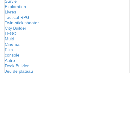
Survie
Exploration
Livres
Tactical-RPG
Twin-stick shooter
City Builder
LEGO
Multi
Cinéma
Film
console
Autre
Deck Builder
Jeu de plateau