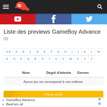
Liste des previews GameBoy Advance
(0)
0-9
A
B
C
D
E
F
G
H
I
J
K
L
M
N
O
P
Q
R
S
T
U
V
W
X
Y
Z
Nom
Degré d'attente
Genres
Aucun jeu ne correspond à vos critères.
Filtres actifs
GameBoy Advance
Beat'em all