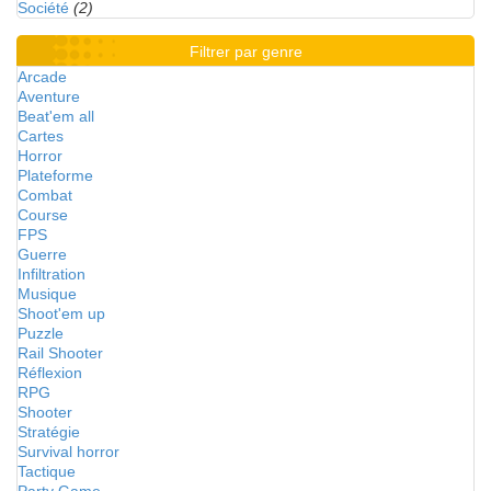
Société
(2)
Filtrer par genre
Arcade
Aventure
Beat'em all
Cartes
Horror
Plateforme
Combat
Course
FPS
Guerre
Infiltration
Musique
Shoot'em up
Puzzle
Rail Shooter
Réflexion
RPG
Shooter
Stratégie
Survival horror
Tactique