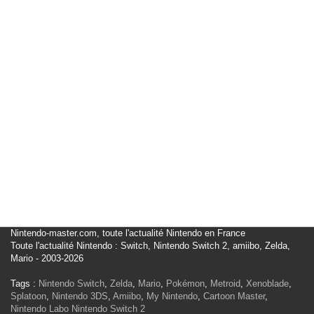
Nintendo-master.com, toute l'actualité Nintendo en France
Toute l'actualité Nintendo : Switch, Nintendo Switch 2, amiibo, Zelda,
Mario - 2003-2026
Tags :
Nintendo Switch
,
Zelda
,
Mario
,
Pokémon
,
Metroid
,
Xenoblade
,
Splatoon
,
Nintendo 3DS
,
Amiibo
,
My Nintendo
,
Cartoon Master
,
Nintendo Labo
Nintendo Switch 2