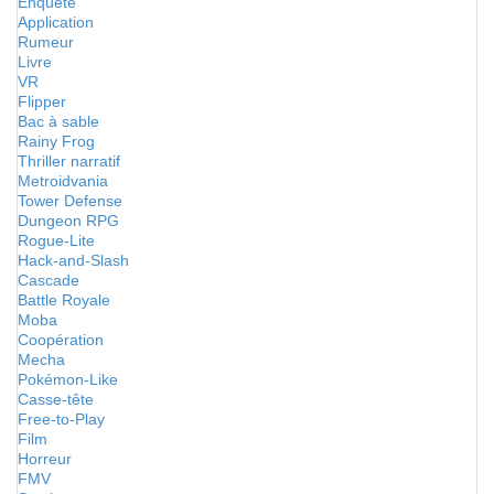
Enquête
Application
Rumeur
Livre
VR
Flipper
Bac à sable
Rainy Frog
Thriller narratif
Metroidvania
Tower Defense
Dungeon RPG
Rogue-Lite
Hack-and-Slash
Cascade
Battle Royale
Moba
Coopération
Mecha
Pokémon-Like
Casse-tête
Free-to-Play
Film
Horreur
FMV