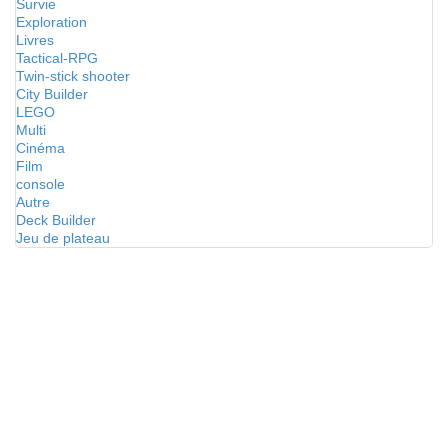
Survie
Exploration
Livres
Tactical-RPG
Twin-stick shooter
City Builder
LEGO
Multi
Cinéma
Film
console
Autre
Deck Builder
Jeu de plateau