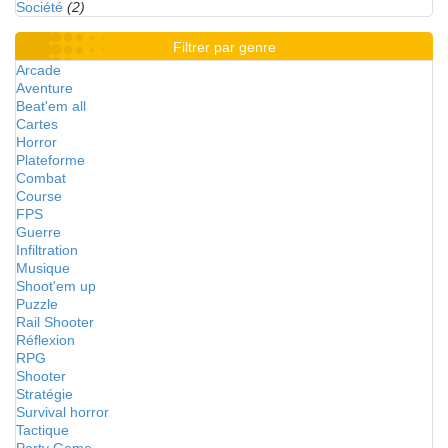
Société
(2)
Filtrer par genre
Arcade
Aventure
Beat'em all
Cartes
Horror
Plateforme
Combat
Course
FPS
Guerre
Infiltration
Musique
Shoot'em up
Puzzle
Rail Shooter
Réflexion
RPG
Shooter
Stratégie
Survival horror
Tactique