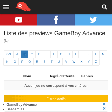
Liste des previews GameBoy Advance
(0)
0-9
A
B
C
D
E
F
G
H
I
J
K
L
M
N
O
P
Q
R
S
T
U
V
W
X
Y
Z
Nom
Degré d'attente
Genres
Aucun jeu ne correspond à vos critères.
Filtres actifs
GameBoy Advance
Beat'em all