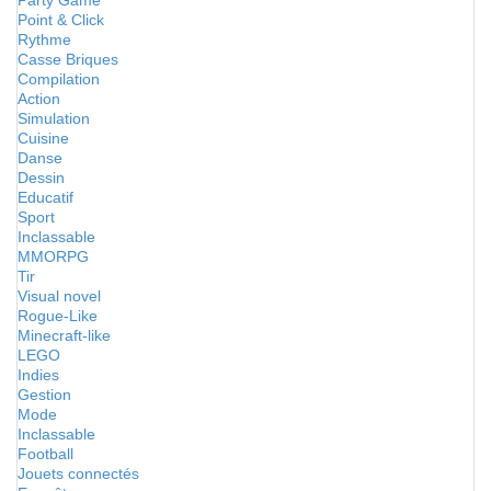
Party Game
Point & Click
Rythme
Casse Briques
Compilation
Action
Simulation
Cuisine
Danse
Dessin
Educatif
Sport
Inclassable
MMORPG
Tir
Visual novel
Rogue-Like
Minecraft-like
LEGO
Indies
Gestion
Mode
Inclassable
Football
Jouets connectés