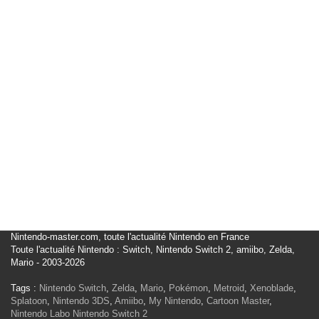
Nintendo-master.com, toute l'actualité Nintendo en France
Toute l'actualité Nintendo : Switch, Nintendo Switch 2, amiibo, Zelda,
Mario - 2003-2026
Tags :
Nintendo Switch
,
Zelda
,
Mario
,
Pokémon
,
Metroid
,
Xenoblade
,
Splatoon
,
Nintendo 3DS
,
Amiibo
,
My Nintendo
,
Cartoon Master
,
Nintendo Labo
Nintendo Switch 2