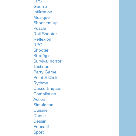
FPS
Guerre
Infiltration
Musique
Shoot'em up
Puzzle
Rail Shooter
Réflexion
RPG
Shooter
Stratégie
Survival horror
Tactique
Party Game
Point & Click
Rythme
Casse Briques
Compilation
Action
Simulation
Cuisine
Danse
Dessin
Educatif
Sport