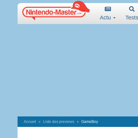
Actu
Test
Accueil
Liste des previews
GameBoy