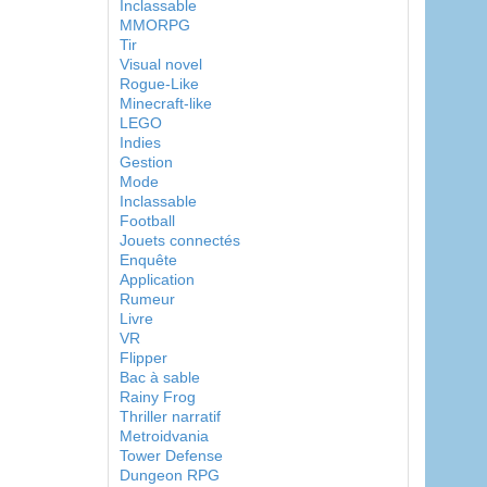
Inclassable
MMORPG
Tir
Visual novel
Rogue-Like
Minecraft-like
LEGO
Indies
Gestion
Mode
Inclassable
Football
Jouets connectés
Enquête
Application
Rumeur
Livre
VR
Flipper
Bac à sable
Rainy Frog
Thriller narratif
Metroidvania
Tower Defense
Dungeon RPG