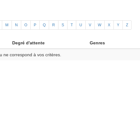
M
N
O
P
Q
R
S
T
U
V
W
X
Y
Z
Degré d'attente
Genres
u ne correspond à vos critères.