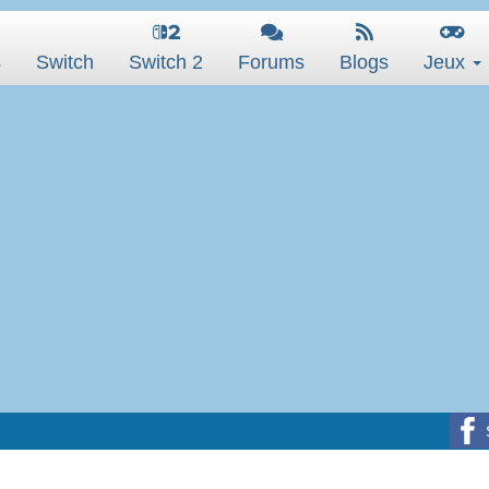
s
Switch
Switch 2
Forums
Blogs
Jeux