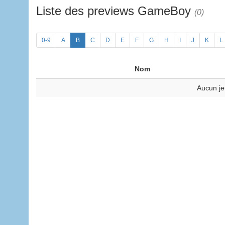
Liste des previews GameBoy
(0)
0-9
A
B
C
D
E
F
G
H
I
J
K
L
Nom
Aucun je