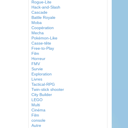
Rogue-Lite
Hack-and-Slash
Cascade
Battle Royale
Moba
Coopération
Mecha
Pokémon-Like
Casse-tête
Free-to-Play
Film
Horreur
FMV
Survie
Exploration
Livres
Tactical-RPG
Twin-stick shooter
City Builder
LEGO
Multi
Cinéma
Film
console
Autre