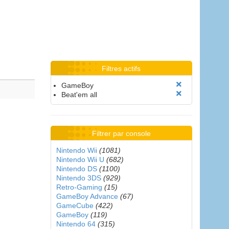
Filtres actifs
GameBoy
Beat'em all
Filtrer par console
Nintendo Wii
(1081)
Nintendo Wii U
(682)
Nintendo DS
(1100)
Nintendo 3DS
(929)
Retro-Gaming
(15)
GameBoy Advance
(67)
GameCube
(422)
GameBoy
(119)
Nintendo 64
(315)