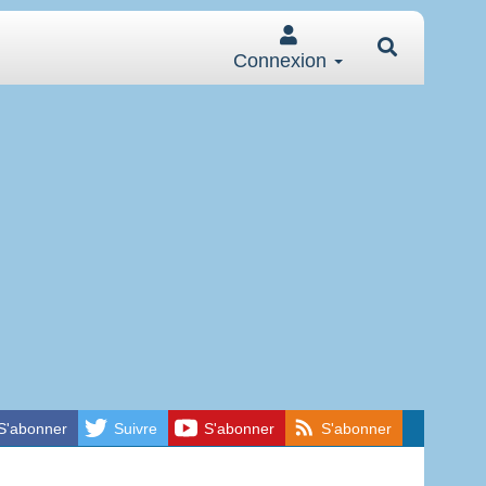
Connexion
S'abonner
Suivre
S'abonner
S'abonner