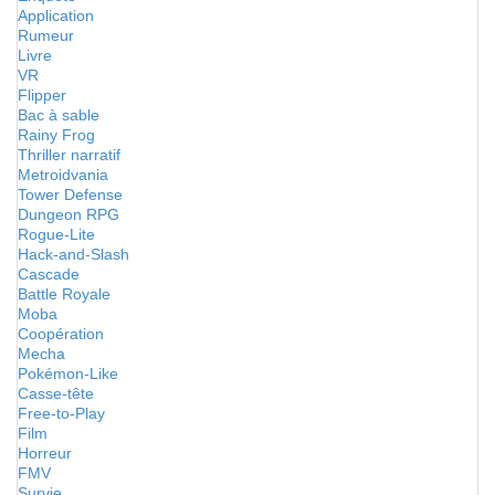
Application
Rumeur
Livre
VR
Flipper
Bac à sable
Rainy Frog
Thriller narratif
Metroidvania
Tower Defense
Dungeon RPG
Rogue-Lite
Hack-and-Slash
Cascade
Battle Royale
Moba
Coopération
Mecha
Pokémon-Like
Casse-tête
Free-to-Play
Film
Horreur
FMV
Survie