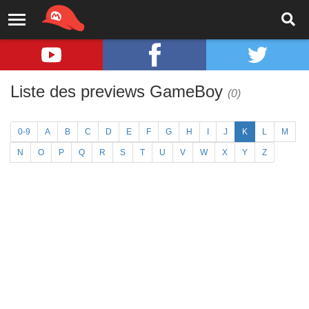
Liste des previews GameBoy
(0)
0-9
A
B
C
D
E
F
G
H
I
J
K
L
M
N
O
P
Q
R
S
T
U
V
W
X
Y
Z