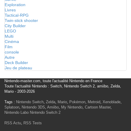
Exploration
Livres
Tactical-RPG
Twin-stick shooter
City Builder
LEGO
Multi
Cinéma
Film
console
Autre
Deck Builder
Jeu de plateau
Nintendo-master.com, toute l'actualité Nintendo en France
Toute l'actualité Nintendo : Switch, Nintendo Switch 2, amiibo, Zelda,
Mario - 2003-2026
Tags :
Nintendo Switch
,
Zelda
,
Mario
,
Pokémon
,
Metroid
,
Xenoblade
,
Splatoon
,
Nintendo 3DS
,
Amiibo
,
My Nintendo
,
Cartoon Master
,
Nintendo Labo
Nintendo Switch 2
RSS Actu
,
RSS Tests