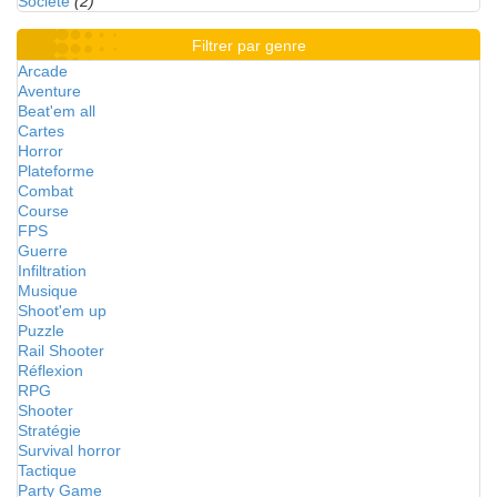
Société
(2)
Filtrer par genre
Arcade
Aventure
Beat'em all
Cartes
Horror
Plateforme
Combat
Course
FPS
Guerre
Infiltration
Musique
Shoot'em up
Puzzle
Rail Shooter
Réflexion
RPG
Shooter
Stratégie
Survival horror
Tactique
Party Game