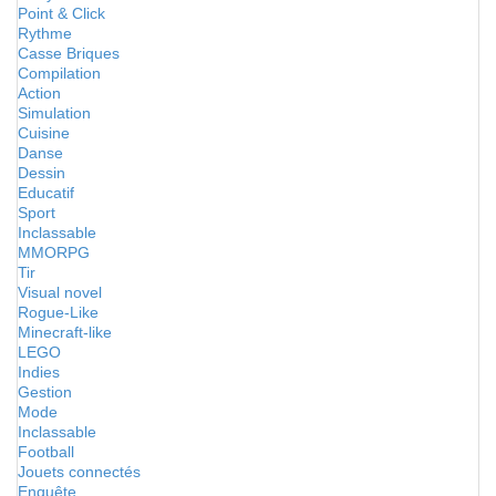
Point & Click
Rythme
Casse Briques
Compilation
Action
Simulation
Cuisine
Danse
Dessin
Educatif
Sport
Inclassable
MMORPG
Tir
Visual novel
Rogue-Like
Minecraft-like
LEGO
Indies
Gestion
Mode
Inclassable
Football
Jouets connectés
Enquête